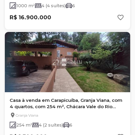
1000 m²
4 (4 suítes)
6
R$ 16.900.000
Casa à venda em Carapicuíba, Granja Viana, com
4 quartos, com 254 m², Chácara Vale do Rio
Cotia
Granja Viana
254 m²
4 (2 suítes)
6