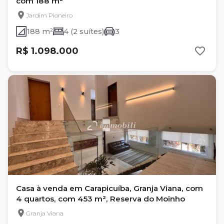
com 188 m²
Jardim Pioneiro
188 m²
4 (2 suítes)
3
R$ 1.098.000
Casa à venda em Carapicuíba, Granja Viana, com
4 quartos, com 453 m², Reserva do Moinho
Granja Viana