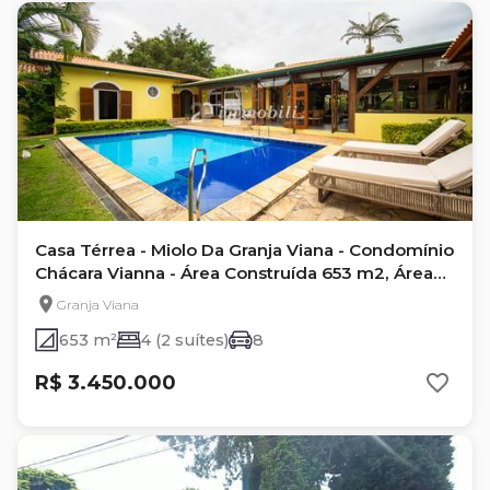
Casa Térrea - Miolo Da Granja Viana - Condomínio
Chácara Vianna - Área Construída 653 m2, Área
Terreno 1.848 m2, Valor de venda R$
Granja Viana
3.700.000,00, IPTU Mensal R$ 591,65 -
653 m²
4 (2 suítes)
8
Condomínio Mensal R$495,00
R$ 3.450.000