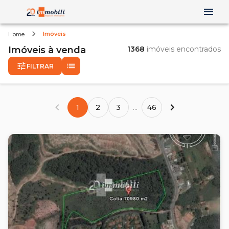
Imóveis
Home
Imóveis
à venda
1368
imóveis encontrados
FILTRAR
1
2
3
...
46