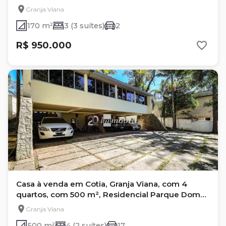
Residencial
Granja Viana
170 m²
3 (3 suítes)
2
R$ 950.000
Casa à venda em Cotia, Granja Viana, com 4
quartos, com 500 m², Residencial Parque Dom
Henrique II
Granja Viana
500 m²
4 (2 suítes)
17