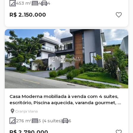
453 m²
4
4
R$ 2.150.000
Casa Moderna mobiliada à venda com 4 suítes,
escritório, Piscina aquecida, varanda gourmet, 6
vagas em condomínio alto padrão!
Granja Viana
276 m²
5 (4 suítes)
6
R$ 2.790.000