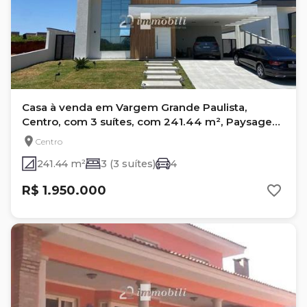
Casa à venda em Vargem Grande Paulista,
Centro, com 3 suítes, com 241.44 m², Paysage
Bella Vitta
Centro
241.44 m²
3 (3 suítes)
4
R$ 1.950.000