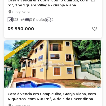
Casa à venda em Cotia, com 3 quartos, com 123
m², The Square Village - Granja Viana
Granja Viana
123 m²
3 (1 suíte)
2
R$ 990.000
Casa à venda em Carapicuíba, Granja Viana, com
4 quartos, com 400 m², Aldeia da Fazendinha
Granja Viana