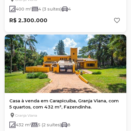
400 m²
4 (3 suítes)
4
R$ 2.300.000
Casa à venda em Carapicuíba, Granja Viana, com
5 quartos, com 432 m², Fazendinha.
Granja Viana
432 m²
5 (2 suítes)
8