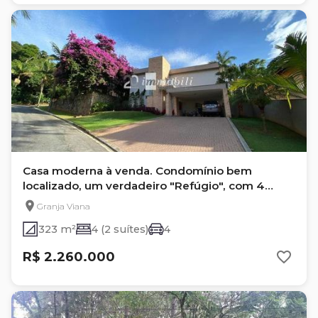
Casa moderna à venda. Condomínio bem
localizado, um verdadeiro "Refúgio", com 4
quartos na Granja Viana
Granja Viana
323 m²
4 (2 suítes)
4
R$ 2.260.000