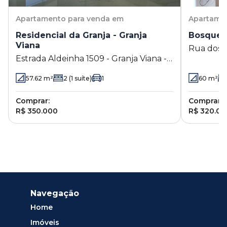
Apartamento
para venda em
Apartame
Residencial da Granja - Granja
Bosques 
Viana
Rua dos C
Estrada Aldeinha 1509 - Granja Viana -
Cotia - S
Carapicuíba - SP
57.62
m²
2
(1 suíte)
1
60
m²
Comprar:
Comprar:
R$ 350.000
R$ 320.00
Navegação
Home
Imóveis