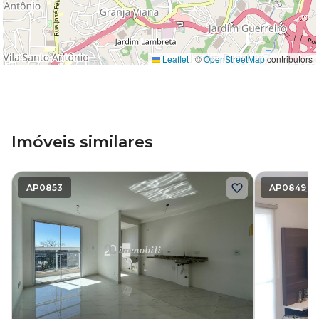
Leaflet
|
©
OpenStreetMap
contributors
Imóveis similares
AP0853
AP0849