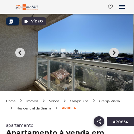
VÍDEO
Home
Imóveis
Venda
Carapicuíba
Granja Viana
AP0854
Residencial da Granja
AP0854
apartamento
Apartamento à venda em