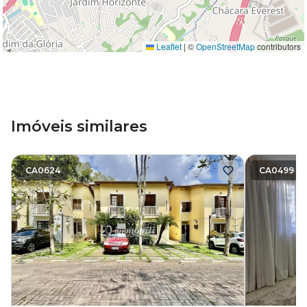
Leaflet
|
©
OpenStreetMap
contributors
Imóveis similares
CA0624
CA0499