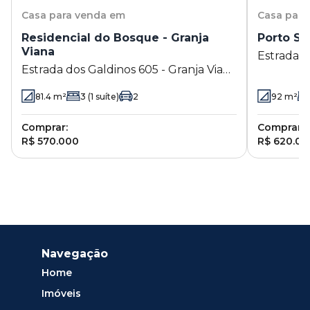
Casa
para venda em
Casa
para
Residencial do Bosque - Granja
Porto Se
Viana
Estrada d
Estrada dos Galdinos 605 - Granja Viana
- Cotia - 
- Cotia - SP
81.4
m²
3
(1 suíte)
2
92
m²
Comprar:
Comprar:
R$ 570.000
R$ 620.00
Navegação
Home
Imóveis