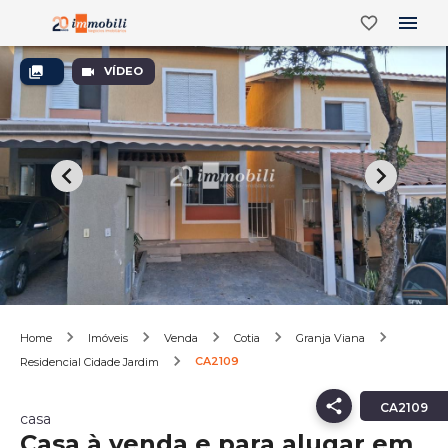
VÍDEO
Home
Imóveis
Venda
Cotia
Granja Viana
CA2109
Residencial Cidade Jardim
CA2109
casa
Casa à venda e para alugar em