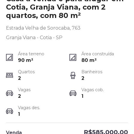
Cotia, Granja Viana, com 2
quartos, com 80 m²
Estrada Velha de Sorocaba, 763
Granja Viana - Cotia - SP
Área terreno
Área construída
90
m²
80
m²
Quartos
Banheiros
2
2
Vagas
Vagas cob.
2
1
Vagas des.
1
R$585.000,00
Venda