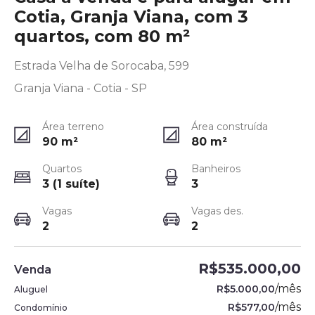
Cotia, Granja Viana, com 3
quartos, com 80 m²
Estrada Velha de Sorocaba, 599
Granja Viana - Cotia - SP
Área terreno
Área construída
90
m²
80
m²
Quartos
Banheiros
3 (1 suíte)
3
Vagas
Vagas des.
2
2
R$535.000,00
Venda
/
mês
R$5.000,00
Aluguel
/
mês
R$577,00
Condomínio