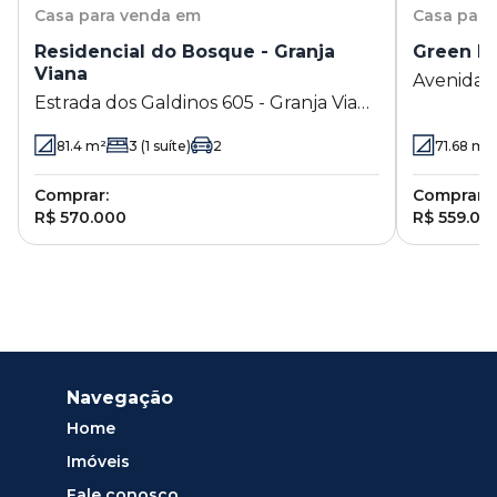
Casa
para venda em
Casa
para
Residencial do Bosque - Granja
Green Li
Viana
Avenida 
Estrada dos Galdinos 605 - Granja Viana
Pedroso 1
- Cotia - SP
81.4
m²
3
(1 suíte)
2
71.68
m²
Comprar:
Comprar:
R$ 570.000
R$ 559.00
Navegação
Home
Imóveis
Fale conosco