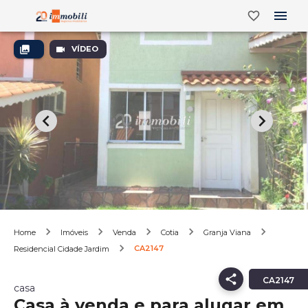
VÍDEO
Home
Imóveis
Venda
Cotia
Granja Viana
CA2147
Residencial Cidade Jardim
CA2147
casa
Casa à venda e para alugar em