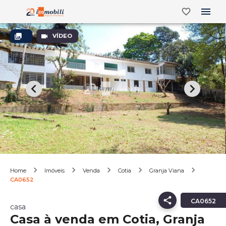
VÍDEO
Home
Imóveis
Venda
Cotia
Granja Viana
CA0652
CA0652
casa
Casa à venda em Cotia, Granja