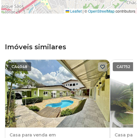
Leaflet
|
©
OpenStreetMap
contributors
Imóveis similares
CA4048
CA1752
Casa
para venda em
Casa
para