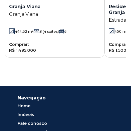
Granja Viana
Residenc
Granja V
Granja Viana
Estrada d
- Cotia - 
444.52
m²
8
(4 suítes)
5
450
m²
Comprar:
Comprar:
R$ 1.495.000
R$ 1.500.
Navegação
Home
Imóveis
Fale conosco