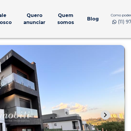
ale
Quero
Quem
Como podem
Blog
(11) 
osco
anunciar
somos