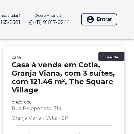
os ajudar?
Quero Anunciar
Entrar
97165-2581
(11) 91017-0244
casa
CA4194
Casa à venda em Cotia,
Granja Viana, com 3 suítes,
com 121.46 m², The Square
Village
endereço
Rua Peloponeso, 314
Granja Viana - Cotia - SP