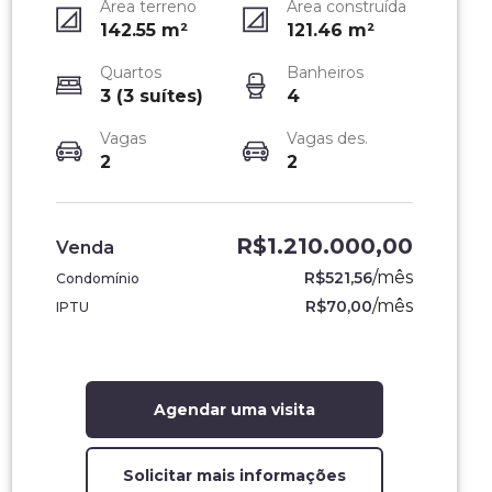
Área terreno
Área construída
142.55
m²
121.46
m²
Quartos
Banheiros
3 (3 suítes)
4
Vagas
Vagas des.
2
2
R$1.210.000,00
Venda
/
mês
R$521,56
Condomínio
/
mês
R$70,00
IPTU
Agendar uma visita
Solicitar mais informações