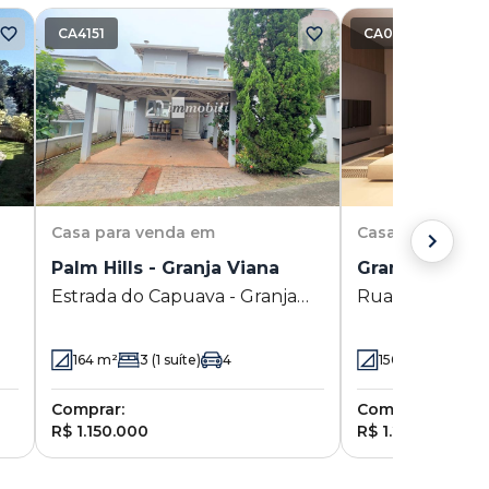
CA4151
CA0152
Casa
para venda em
Casa
para vend
Palm Hills - Granja Viana
Gramado - Gra
Estrada do Capuava - Granja
Rua Doutor Alt
Viana
- Granja Viana -
164
m²
3
(1 suíte)
4
150.04
m²
3
(
Comprar:
Comprar:
R$ 1.150.000
R$ 1.253.518