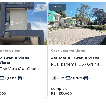
CA0511
ra venda em
Casa
para venda em
fe Granja Viana -
Araucária - Granja Viana
Viana
Rua Ipanema 103 - Granja
Boa Vista 414 - Granja
Viana - Cotia - SP
Cotia - SP
3
(1 suíte)
2
120
m²
3
(1 suíte)
2
:
Comprar:
.000
R$ 1.150.000