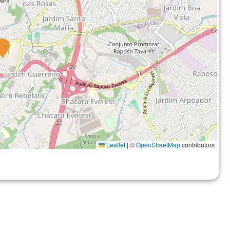
Leaflet
|
©
OpenStreetMap
contributors