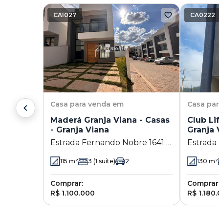
CA1027
CA0222
Casa
para venda em
Casa
pa
Maderá Granja Viana - Casas
Club Li
- Granja Viana
Granja 
Estrada Fernando Nobre 1641 -
Estrada 
Granja Viana - Cotia - SP
Viana - 
115
m²
3
(1 suíte)
2
130
m²
Comprar:
Comprar
R$ 1.100.000
R$ 1.180