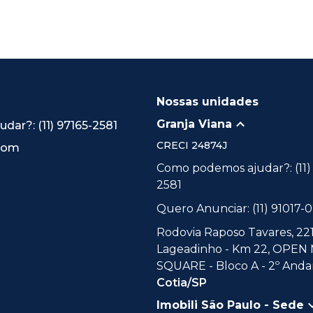
Nossas unidades
Granja Viana
ar?: (11) 97165-2581
CRECI
24874J
.com
Como podemos ajudar?: (11)
2581
Quero Anunciar: (11) 91017-
Rodovia Raposo Tavares, 221
Lageadinho - Km 22, OPEN
SQUARE - Bloco A - 2º Andar
Cotia/SP
Imobili São Paulo - Sede