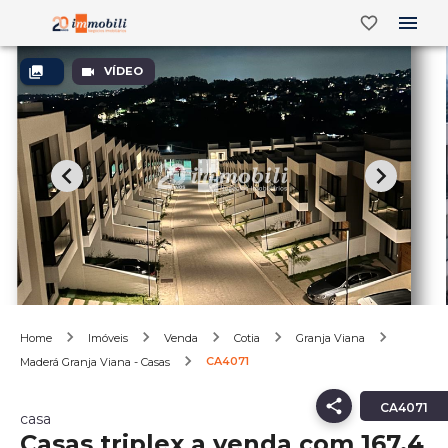
VÍDEO
Home
Imóveis
Venda
Cotia
Granja Viana
CA4071
Maderá Granja Viana - Casas
CA4071
casa
Casas triplex a venda com 167,4