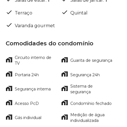
Salas de estar
:
1
Salas de jantar
:
1
Terraço
Quintal
Varanda gourmet
Comodidades do condomínio
Circuito interno de
Guarita de segurança
TV
Portaria 24h
Segurança 24h
Sistema de
Segurança interna
segurança
Acesso PcD
Condomínio fechado
Medição de água
Gás individual
individualizada