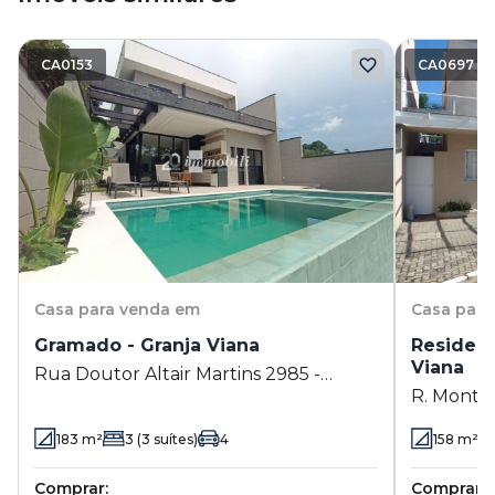
CA0153
CA0697
Casa
para venda em
Casa
para
Gramado - Granja Viana
Residenc
Viana
Rua Doutor Altair Martins 2985 -
R. Monte 
Granja Viana - Cotia - SP
Cotia - S
183
m²
3
(3 suítes)
4
158
m²
Comprar:
Comprar: