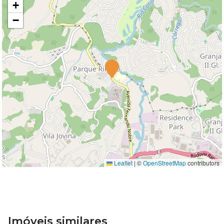
+
−
Leaflet
|
©
OpenStreetMap
contributors
Imóveis similares