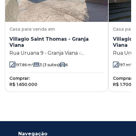
Casa
para venda em
Casa
para
Villagio Saint Thomas - Granja
Villagio
Viana
Viana
Rua Uruana 9 - Granja Viana -
Rua Uruan
Carapicuíba - SP
Carapicuí
197.86
m²
3
(3 suítes)
6
197
m²
Comprar:
Comprar:
R$ 1.650.000
R$ 1.700.
Navegação