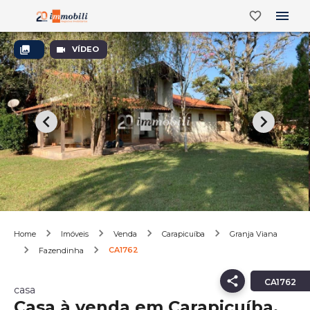
VÍDEO
Home
Imóveis
Venda
Carapicuíba
Granja Viana
CA1762
Fazendinha
CA1762
casa
Casa à venda em Carapicuíba,