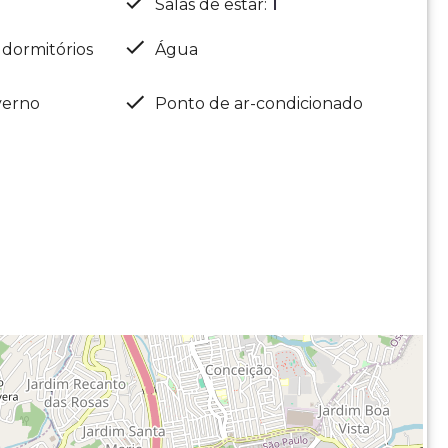
Salas de estar
:
1
 dormitórios
Água
verno
Ponto de ar-condicionado