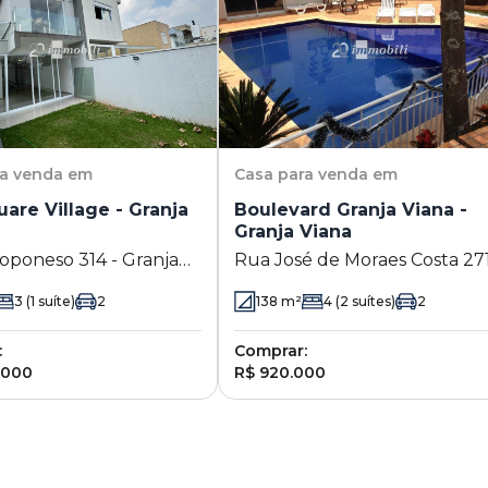
ra venda em
Casa
para venda em
are Village - Granja
Boulevard Granja Viana -
Granja Viana
oponeso 314 - Granja
Rua José de Moraes Costa 271
Cotia - SP
Granja Viana - Cotia - SP
3
(1 suíte)
2
138
m²
4
(2 suítes)
2
:
Comprar:
.000
R$ 920.000