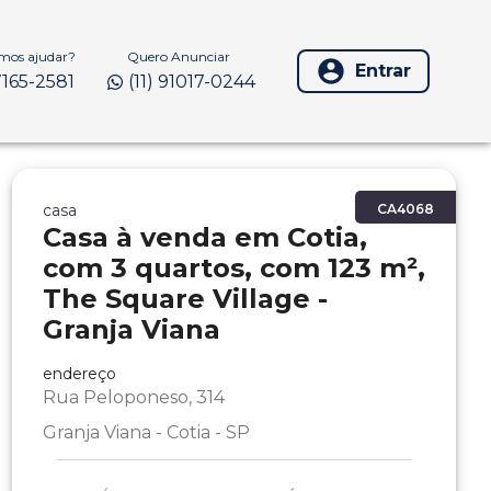
os ajudar?
Quero Anunciar
Entrar
97165-2581
(11) 91017-0244
casa
CA4068
Casa à venda em Cotia,
com 3 quartos, com 123 m²,
The Square Village -
Granja Viana
endereço
Rua Peloponeso, 314
Granja Viana - Cotia - SP