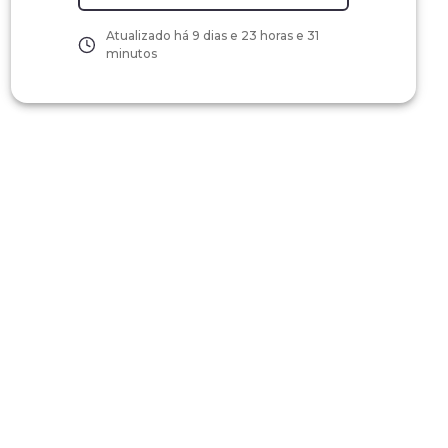
Atualizado há
9 dias e 23 horas e 31
minutos