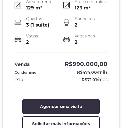
Área terreno
Área construída
129
m²
123
m²
Quartos
Banheiros
3 (1 suíte)
2
Vagas
Vagas des.
2
2
R$990.000,00
Venda
/
mês
R$474,00
Condomínio
/
mês
R$71,01
IPTU
Agendar uma visita
Solicitar mais informações