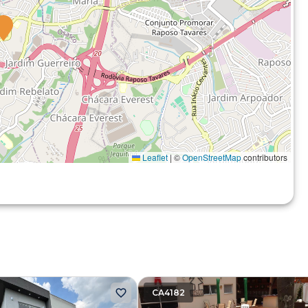
Leaflet
|
©
OpenStreetMap
contributors
CA4182