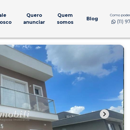
ale
Quero
Quem
Como podem
Blog
(11) 
osco
anunciar
somos