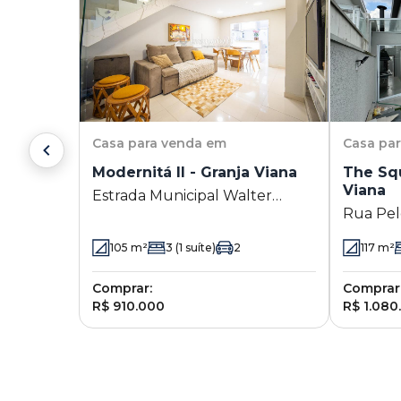
Casa
para venda em
Casa
pa
Modernitá II - Granja Viana
The Squ
Viana
Estrada Municipal Walter
Rua Pel
Steurer 660 - Granja Viana -
Viana - 
Cotia - SP
105
m²
3
(1 suíte)
2
117
m²
Comprar:
Comprar
R$ 910.000
R$ 1.080