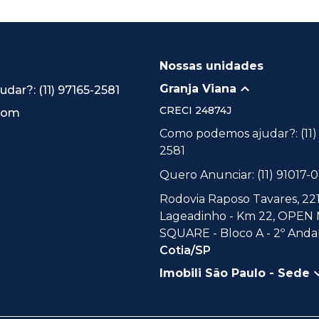
Nossas unidades
Granja Viana
ar?: (11) 97165-2581
CRECI
24874J
.com
Como podemos ajudar?: (11)
2581
Quero Anunciar: (11) 91017-
Rodovia Raposo Tavares, 221
Lageadinho - Km 22, OPEN
SQUARE - Bloco A - 2º Andar
Cotia/SP
Imobili São Paulo - Sede