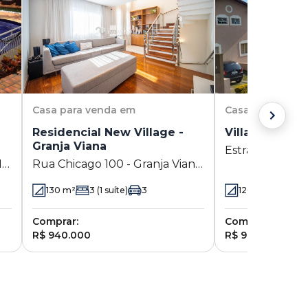
Casa
para venda em
Casa
para vend
Residencial New Village -
Villa Inglesa 
Granja Viana
Estrada Aldeia 
 -
Rua Chicago 100 - Granja Viana
Viana - Cotia - 
- Cotia - SP
130
m²
3
(1 suíte)
3
120
m²
3
(1 su
Comprar:
Comprar:
R$ 940.000
R$ 970.000