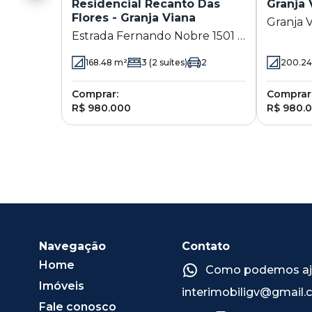
Residencial Recanto Das
Granja 
Flores - Granja Viana
Granja 
Estrada Fernando Nobre 1501 -
Granja Viana - Cotia - SP
168.48
m²
3
(2 suítes)
2
200.24
Comprar:
Comprar
R$ 980.000
R$ 980.
Navegação
Contato
Home
Como podemos ajud
Imóveis
interimobiligv@gmail
Fale conosco