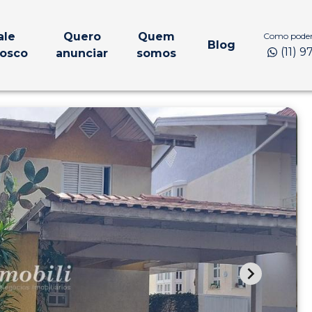
ale
Quero
Quem
Como podem
Blog
(11) 
osco
anunciar
somos