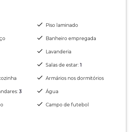
Piso laminado
iço
Banheiro empregada
Lavanderia
Salas de estar
:
1
cozinha
Armários nos dormitórios
ndares
:
3
Água
ão
Campo de futebol