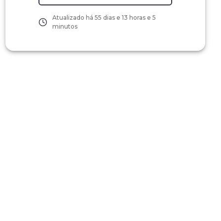
Atualizado há
55 dias e 13 horas e 5
minutos