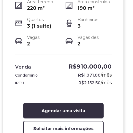
Área terreno
Área construída
220
m²
190
m²
Quartos
Banheiros
3 (1 suíte)
3
Vagas
Vagas des.
2
2
R$910.000,00
Venda
/
mês
R$1.071,00
Condomínio
/
mês
R$2.152,50
IPTU
Agendar uma visita
Solicitar mais informações