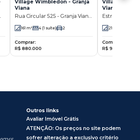
-
Village Wimbledon - Granja
Villaggio da G
Viana
Viana
Rua Circular 525 - Granja Viana
Estr. dos Galdin
- Cotia - SP
Viana - Cotia - 
161
m²
4
(1 suíte)
2
210
m²
2
(2 su
Comprar:
Comprar:
R$ 880.000
R$ 950.000
Outros links
Avaliar Imóvel Grátis
ATENÇÃO: Os preços no site podem
sofrer alteração a exclusivo critério