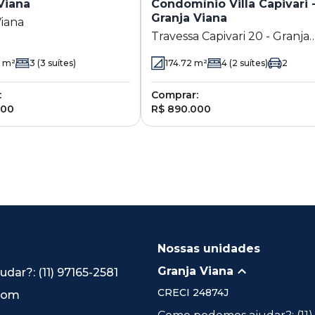
Viana
Condomínio Villa Capivari 
Granja Viana
Viana
Travessa Capivari 20 - Granja
Viana - Cotia - SP
m²
3
(3 suítes)
174.72
m²
4
(2 suítes)
2
:
Comprar:
000
R$ 890.000
Nossas unidades
Granja Viana
ar?: (11) 97165-2581
CRECI
24874J
.com