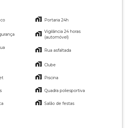
ico
Portaria 24h
Vigilância 24 horas
gurança
(automóvel)
gua
Rua asfaltada
Clube
et
Piscina
s
Quadra poliesportiva
ca
Salão de festas