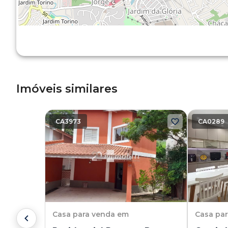
Imóveis similares
CA3973
CA0289
Casa
para venda em
Casa
pa