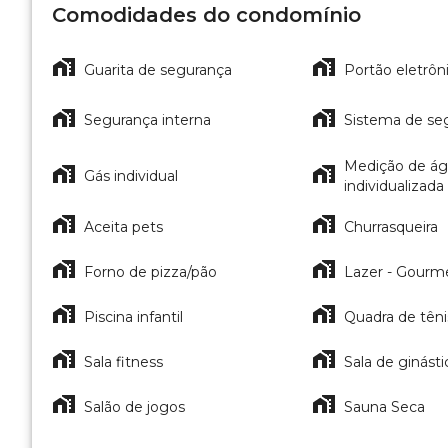
Comodidades do condomínio
Guarita de segurança
Portão eletrôn
Segurança interna
Sistema de se
Medição de á
Gás individual
individualizada
Aceita pets
Churrasqueira
Forno de pizza/pão
Lazer - Gourm
Piscina infantil
Quadra de têni
Sala fitness
Sala de ginásti
Salão de jogos
Sauna Seca