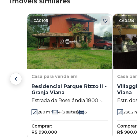
Imóveis similares
CA0105
CA0454
Casa
para venda em
Casa
pa
Residencial Parque Rizzo II -
Villagg
Granja Viana
Viana
Estrada da Roselândia 1800 -
Estr. do
Granja Viana - Cotia - SP
Viana - 
280
m²
4
(3 suítes)
6
236.2
m
Comprar:
Comprar
R$ 990.000
R$ 980.