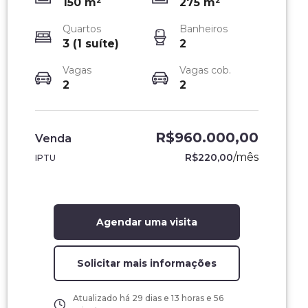
150
m²
275
m²
Quartos
Banheiros
3 (1 suíte)
2
Vagas
Vagas cob.
2
2
R$960.000,00
Venda
/
mês
R$220,00
IPTU
Agendar uma visita
Solicitar mais informações
Atualizado há
29 dias e 13 horas e 56