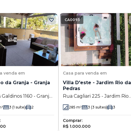
CA0093
ra venda em
Casa
para venda em
io da Granja - Granja
Villa D'este - Jardim Rio d
Pedras
s Galdinos 1160 - Granja
Rua Cagliari 225 - Jardim Rio
Cotia - SP
das Pedras - Cotia - SP
²
3
(1 suíte)
2
285
m²
3
(3 suítes)
3
:
Comprar:
000
R$ 1.000.000