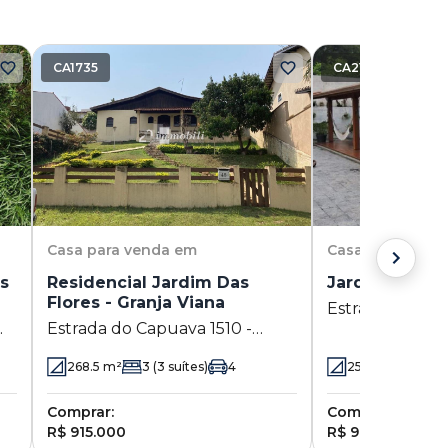
CA1735
CA2149
Casa
para venda em
Casa
para vend
as
Residencial Jardim Das
Jardim Colibri
Flores - Granja Viana
Estrada do Emb
Estrada do Capuava 1510 -
Viana - Cotia - 
Granja Viana - Cotia - SP
268.5
m²
3
(3 suítes)
4
259
m²
5
(1 su
Comprar:
Comprar:
R$ 915.000
R$ 900.000