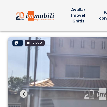
Avaliar
F
Imóvel
con
Grátis
VÍDEO