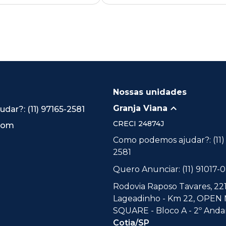
Nossas unidades
Granja Viana
ar?: (11) 97165-2581
CRECI
24874J
.com
Como podemos ajudar?: (11)
2581
Quero Anunciar: (11) 91017-
Rodovia Raposo Tavares, 221
Lageadinho - Km 22, OPEN
SQUARE - Bloco A - 2º Andar
Cotia/SP