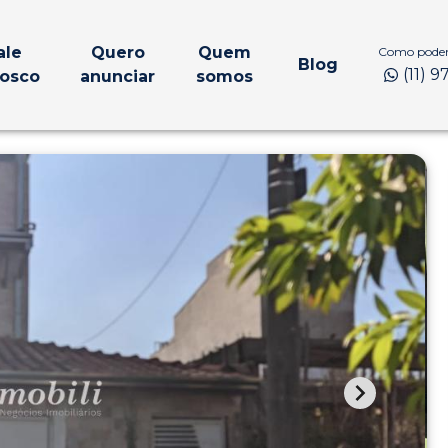
ale
Quero
Quem
Como podem
Blog
(11) 
osco
anunciar
somos