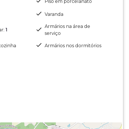
Piso em porcelanato
Varanda
Armários na área de
ar
:
1
serviço
cozinha
Armários nos dormitórios