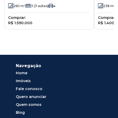
Viana - Co
260
m²
3
(3 suítes)
4
238
m²
Comprar:
Comprar:
R$ 1.590.000
R$ 1.400.
Navegação
Home
Imóveis
Fale conosco
Quero anunciar
Quem somos
Blog