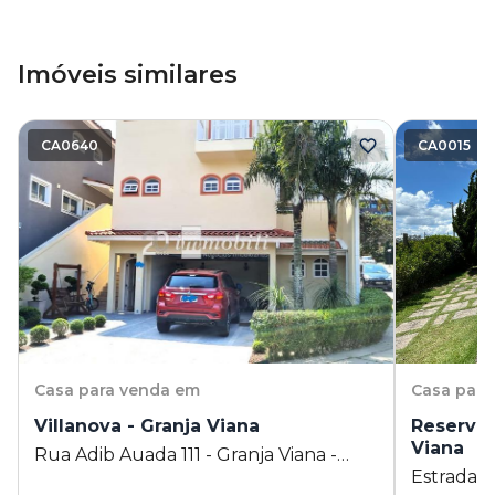
Imóveis similares
CA0640
CA0015
Casa
para venda em
Casa
para
Villanova - Granja Viana
Reserva 
Viana
Rua Adib Auada 111 - Granja Viana -
Estrada d
Cotia - SP