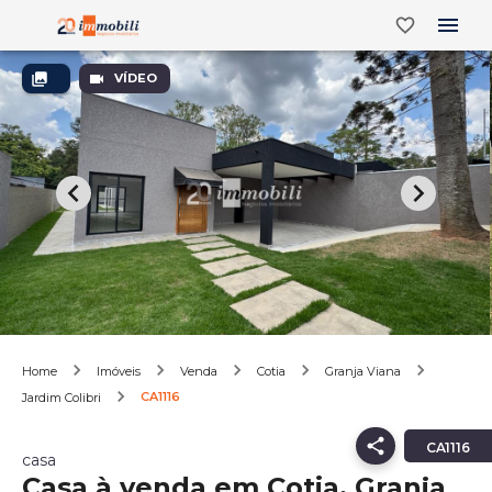
VÍDEO
Home
Imóveis
Venda
Cotia
Granja Viana
CA1116
Jardim Colibri
CA1116
casa
Casa à venda em Cotia, Granja