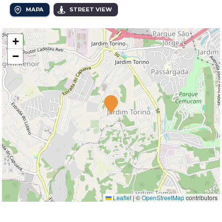
MAPA
STREET VIEW
+
−
Leaflet
|
©
OpenStreetMap
contributors