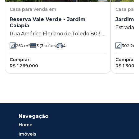
Casa
para venda em
Casa
para
Reserva Vale Verde - Jardim
Jardim C
Caiapia
Estrada d
Rua Américo Floriano de Toledo 803 -
Cotia - S
Jardim Caiapia - Cotia - SP
260
m²
3
(3 suítes)
4
302.24
m
Comprar:
Comprar:
R$ 1.269.000
R$ 1.300.
Navegação
Home
Imóveis