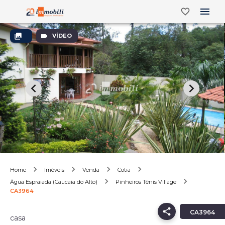
VÍDEO
Home
Imóveis
Venda
Cotia
Água Espraiada (Caucaia do Alto)
Pinheiros Tênis Village
CA3964
CA3964
casa