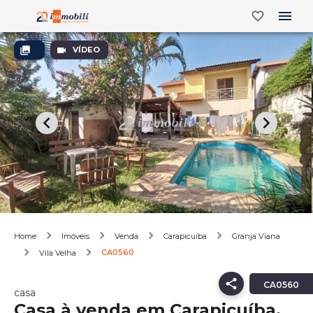
VÍDEO
Home
Imóveis
Venda
Carapicuíba
Granja Viana
CA0560
Vila Velha
CA0560
casa
Casa à venda em Carapicuíba,