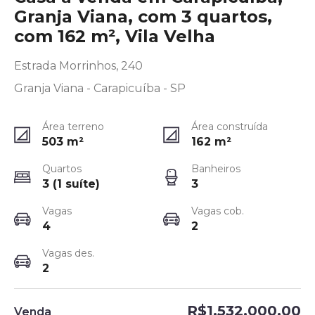
Granja Viana, com 3 quartos,
com 162 m², Vila Velha
Estrada Morrinhos, 240
Granja Viana - Carapicuíba - SP
Área terreno
Área construída
503
m²
162
m²
Quartos
Banheiros
3 (1 suíte)
3
Vagas
Vagas cob.
4
2
Vagas des.
2
R$1.532.000,00
Venda