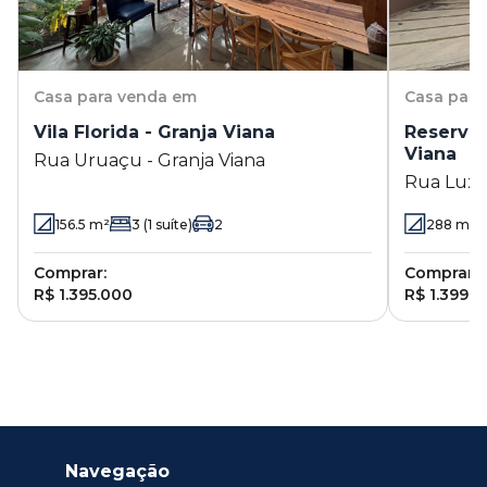
Casa
para venda em
Casa
para
Vila Florida - Granja Viana
Reserva 
Viana
Rua Uruaçu - Granja Viana
Rua Luz 1
SP
156.5
m²
3
(1 suíte)
2
288
m²
Comprar:
Comprar:
R$ 1.395.000
R$ 1.399.
Navegação