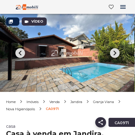
VÍDEO
Home
Imóveis
Venda
Jandira
Granja Viana
CA0971
Nova Higienópolis
CA0971
casa
Casa à venda em Jandira,