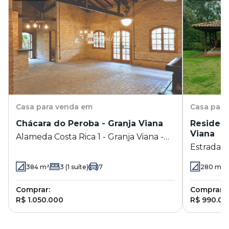
Casa
para venda em
Casa
para
Chácara do Peroba - Granja Viana
Residenc
Viana
Alameda Costa Rica 1 - Granja Viana -
Estrada d
Jandira - SP
Viana - Co
384
m²
3
(1 suíte)
7
280
m²
Comprar:
Comprar:
R$ 1.050.000
R$ 990.00