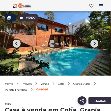
VÍDEO
Home
Imóveis
Venda
Cotia
Granja Viana
CA4046
Parque Frondoso
CA4046
casa
Casa à venda em Cotia, Granja