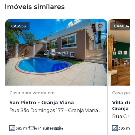
Imóveis similares
CA3953
CA4094
Casa
para venda em
Casa
para
San Pietro - Granja Viana
Villa de
Granja V
Rua São Domingos 177 - Granja Viana -
Rua Circul
Cotia - SP
SP
385
m²
4
(4 suítes)
4
395
m²