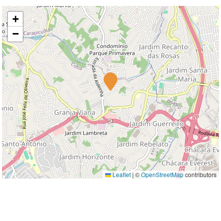
+
−
Leaflet
|
©
OpenStreetMap
contributors