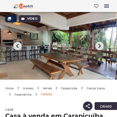
VÍDEO
Home
Imóveis
Venda
Carapicuíba
Granja Viana
CA1492
Fazendinha
CA1492
casa
Casa à venda em Carapicuíba,