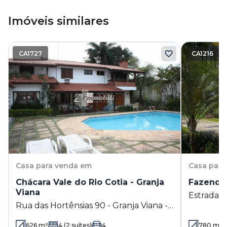
Imóveis similares
CA1727
CA1216
Casa
para venda em
Casa
para
Chácara Vale do Rio Cotia - Granja
Fazendin
Viana
Estrada d
Rua das Hortênsias 90 - Granja Viana -
Viana - C
Carapicuíba - SP
626
m²
4
(2 suítes)
4
780
m²