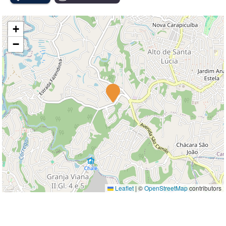
+
−
Leaflet
|
©
OpenStreetMap
contributors