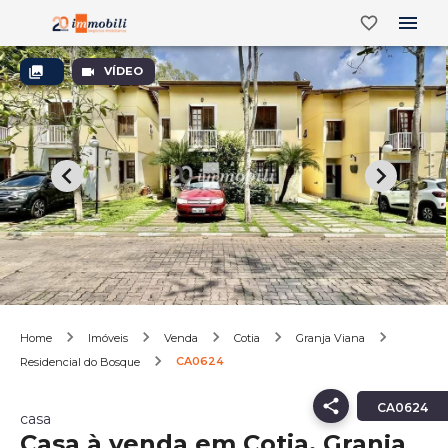
VÍDEO
Home
Imóveis
Venda
Cotia
Granja Viana
CA0624
Residencial do Bosque
CA0624
casa
Casa à venda em Cotia, Granja