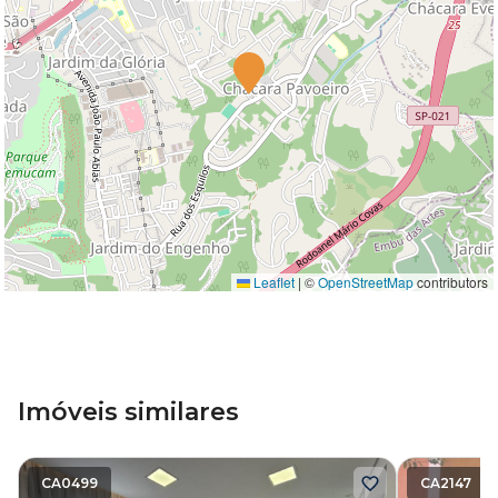
Leaflet
|
©
OpenStreetMap
contributors
Imóveis similares
CA0499
CA2147