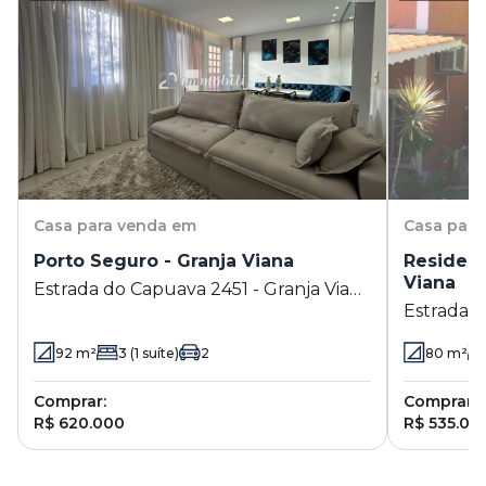
Casa
para venda em
Casa
para
Porto Seguro - Granja Viana
Residenc
Viana
Estrada do Capuava 2451 - Granja Viana
Estrada V
- Cotia - SP
Granja Via
92
m²
3
(1 suíte)
2
80
m²
Comprar:
Comprar:
R$ 620.000
R$ 535.00