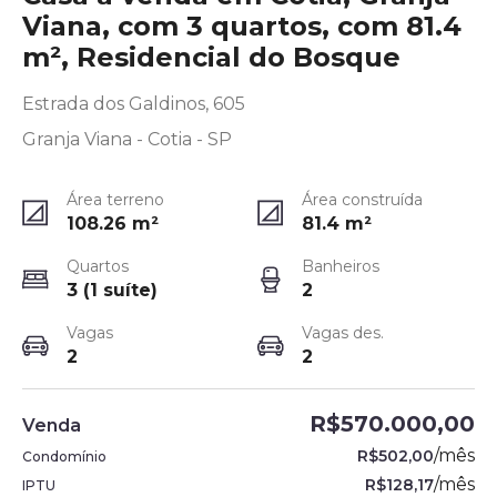
Viana, com 3 quartos, com 81.4
m², Residencial do Bosque
Estrada dos Galdinos, 605
Granja Viana - Cotia - SP
Área terreno
Área construída
108.26
m²
81.4
m²
Quartos
Banheiros
3 (1 suíte)
2
Vagas
Vagas des.
2
2
R$570.000,00
Venda
/
mês
R$502,00
Condomínio
/
mês
R$128,17
IPTU