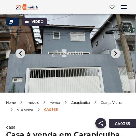
VÍDEO
Home
Imóveis
Venda
Carapicuíba
Granja Viana
CA0365
Vila Velha
CA0365
casa
Casa à venda em Carapicuíba,