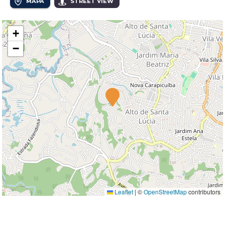
MAPA
STREET VIEW
+
−
Leaflet
|
©
OpenStreetMap
contributors