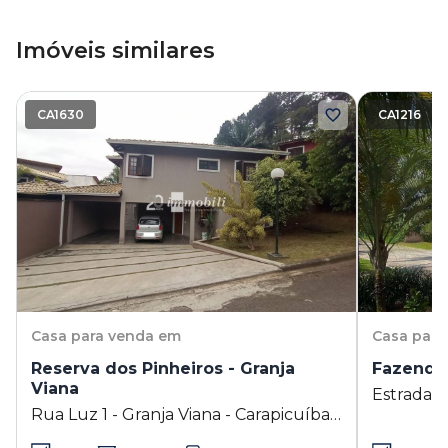
Imóveis similares
CA1630
CA1216
Casa
para venda em
Casa
para
Reserva dos Pinheiros - Granja
Fazendin
Viana
Estrada d
Rua Luz 1 - Granja Viana - Carapicuíba -
Viana - C
SP