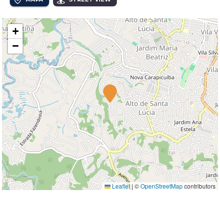
+
−
Leaflet
|
©
OpenStreetMap
contributors