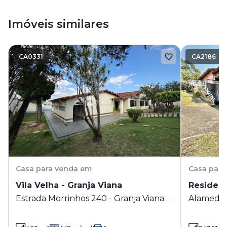
Imóveis similares
CA0331
CA2186
Casa
para venda em
Casa
para
Vila Velha - Granja Viana
Residenc
Estrada Morrinhos 240 - Granja Viana -
Alameda It
Carapicuíba - SP
Carapicuí