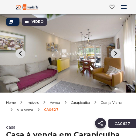
VÍDEO
Home
Imóveis
Venda
Carapicuíba
Granja Viana
CA0627
Vila Velha
CA0627
casa
Casa à venda em Carapicuíba,