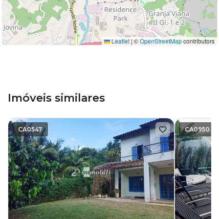
Leaflet
|
©
OpenStreetMap
contributors
Imóveis similares
CA0547
CA0950