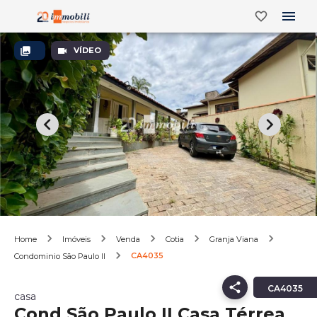
VÍDEO
Home
Imóveis
Venda
Cotia
Granja Viana
CA4035
Condominio São Paulo II
CA4035
casa
Cond São Paulo II Casa Térrea