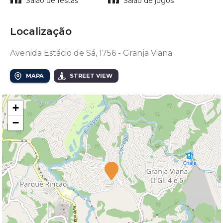
Salão de festas
Salão de jogos
Localização
Avenida Estácio de Sá, 1756 - Granja Viana
MAPA
STREET VIEW
+
−