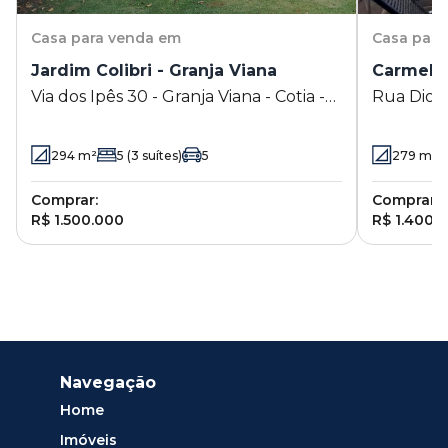
Casa
para venda em
Casa
para
Jardim Colibri - Granja Viana
Carmel -
Via dos Ipês 30 - Granja Viana - Cotia -
Rua Diogo
SP
Cotia - S
294
m²
5
(3 suítes)
5
279
m²
Comprar:
Comprar:
R$ 1.500.000
R$ 1.400.
Navegação
Home
Imóveis