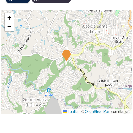
+
−
Leaflet
|
©
OpenStreetMap
contributors