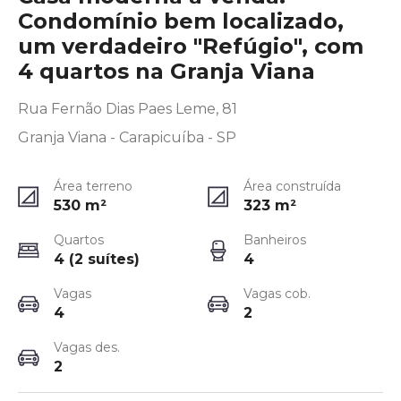
Condomínio bem localizado,
um verdadeiro "Refúgio", com
4 quartos na Granja Viana
Rua Fernão Dias Paes Leme, 81
Granja Viana - Carapicuíba - SP
Área terreno
Área construída
530
m²
323
m²
Quartos
Banheiros
4 (2 suítes)
4
Vagas
Vagas cob.
4
2
Vagas des.
2