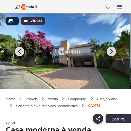
VÍDEO
Home
Imóveis
Venda
Carapicuíba
Granja Viana
CA0175
Condominio Pousada dos Bandeirantes
CA0175
casa
Casa moderna à venda.