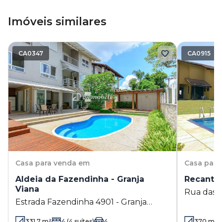
Imóveis similares
CA0347
CA0915
Casa
para venda em
Casa
para
Aldeia da Fazendinha - Granja
Recanto 
Viana
Rua das S
Estrada Fazendinha 4901 - Granja
- Carapic
Viana - Carapicuíba - SP
331.7
m²
4
(4 suítes)
4
370
m²