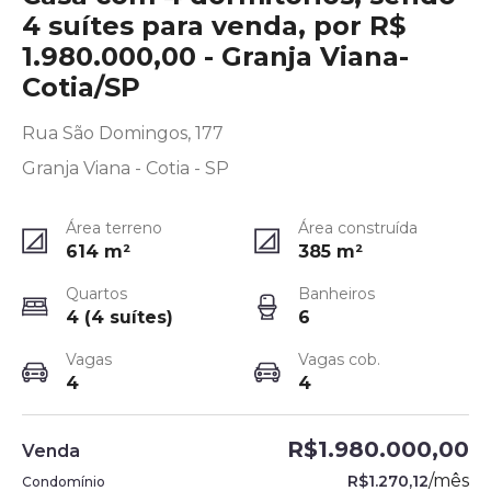
4 suítes para venda, por R$
1.980.000,00 - Granja Viana-
Cotia/SP
Rua São Domingos, 177
Granja Viana - Cotia - SP
Área terreno
Área construída
614
m²
385
m²
Quartos
Banheiros
4 (4 suítes)
6
Vagas
Vagas cob.
4
4
R$1.980.000,00
Venda
/
mês
R$1.270,12
Condomínio