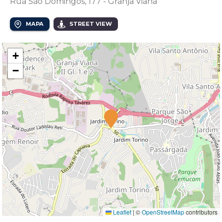
Rua São Domingos, 177 - Granja Viana
MAPA
STREET VIEW
+
−
Leaflet
|
©
OpenStreetMap
contributors