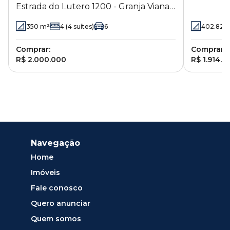
Estrada do Lutero 1200 - Granja Viana -
Granja Via
Cotia - SP
350
m²
4
(4 suítes)
6
402.82
m
Comprar:
Comprar:
R$ 2.000.000
R$ 1.914.0
Navegação
Home
Imóveis
Fale conosco
Quero anunciar
Quem somos