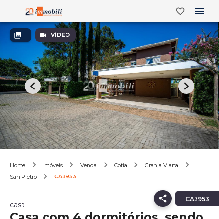
VÍDEO
Home
Imóveis
Venda
Cotia
Granja Viana
CA3953
San Pietro
CA3953
casa
Casa com 4 dormitórios, sendo