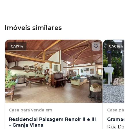
Imóveis similares
CA1714
CA0184
Casa
para venda em
Casa
para
Residencial Paisagem Renoir II e III
Gramado 
- Granja Viana
Rua Douto