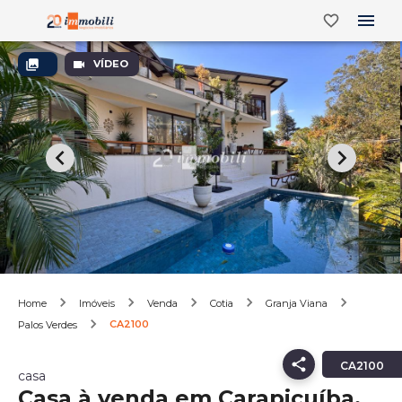
VÍDEO
Home
Imóveis
Venda
Cotia
Granja Viana
CA2100
Palos Verdes
CA2100
casa
Casa à venda em Carapicuíba,