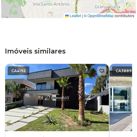
Leaflet
|
©
OpenStreetMap
contributors
Imóveis similares
CA4192
CA3889