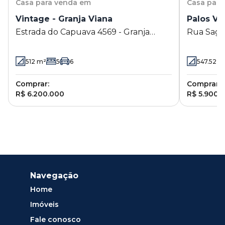
Casa
para venda em
Casa
para
Vintage - Granja Viana
Palos Ve
Estrada do Capuava 4569 - Granja
Rua Sagitá
Viana - Cotia - SP
- SP
512
m²
5
6
547.52
m
Comprar:
Comprar:
R$ 6.200.000
R$ 5.900.
Navegação
Home
Imóveis
Fale conosco