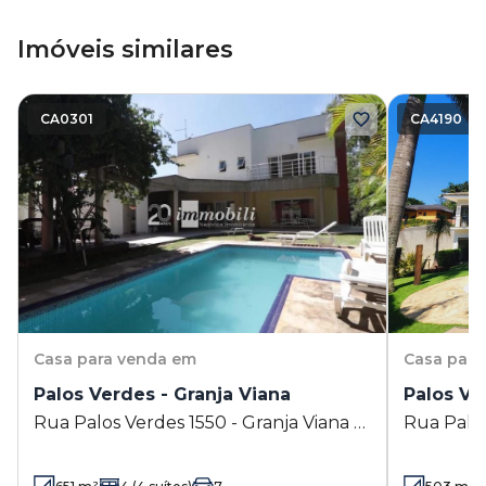
Imóveis similares
CA0301
CA4190
Casa
para venda em
Casa
para
Palos Verdes - Granja Viana
Palos Ve
Rua Palos Verdes 1550 - Granja Viana -
Rua Palos
Cotia - SP
Cotia - S