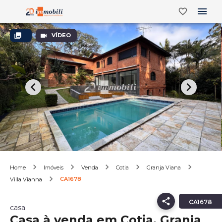
VÍDEO
Home
Imóveis
Venda
Cotia
Granja Viana
CA1678
Villa Vianna
CA1678
casa
Casa à venda em Cotia, Granja