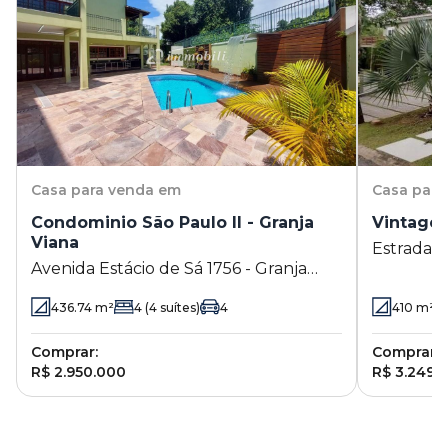
Casa
para venda em
Casa
para
Condominio São Paulo II - Granja
Vintage 
Viana
Estrada d
Avenida Estácio de Sá 1756 - Granja
Viana - Co
Viana - Cotia - SP
436.74
m²
4
(4 suítes)
4
410
m²
Comprar:
Comprar:
R$ 2.950.000
R$ 3.249.