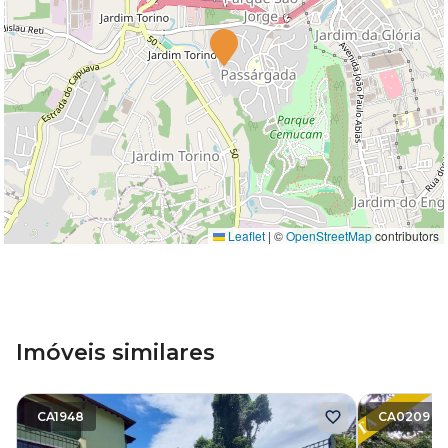
Leaflet
|
©
OpenStreetMap
contributors
Imóveis similares
CA1948
CA0209