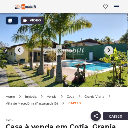
VÍDEO
Home
Imóveis
Venda
Cotia
Granja Viana
CA1920
Villa de Macedônia (Passárgada B)
CA1920
casa
Casa à venda em Cotia, Granja