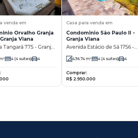
ra venda em
Casa
para venda em
inio Orvalho Granja
Condominio São Paulo II -
 Granja Viana
Granja Viana
anja
Avenida Estácio de Sá 1756 -
Cotia - SP
Granja Viana - Cotia - SP
m²
4
(4 suítes)
4
436.74
m²
4
(4 suítes)
4
:
Comprar:
.000
R$ 2.950.000