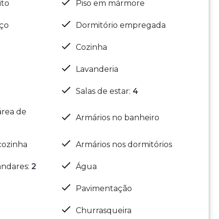
ito
Piso em mármore
iço
Dormitório empregada
Cozinha
Lavanderia
Salas de estar
:
4
área de
Armários no banheiro
cozinha
Armários nos dormitórios
ndares
:
2
Água
Pavimentação
Churrasqueira