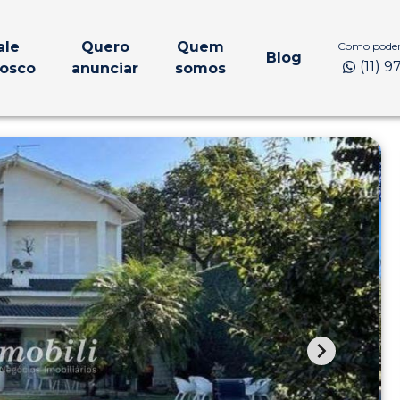
ale
Quero
Quem
Como podem
Blog
(11) 
osco
anunciar
somos