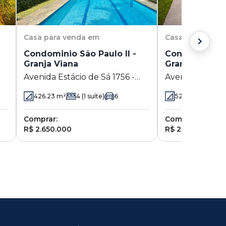
Casa
para venda em
Casa
para vend
Condominio São Paulo II -
Condominio Sã
Granja Viana
Granja Viana
Avenida Estácio de Sá 1756 -
Avenida Estácio
Granja Viana - Cotia - SP
Granja Viana - C
426.23
m²
4
(1 suíte)
6
520
m²
6
(6 s
Comprar:
Comprar:
R$ 2.650.000
R$ 2.690.000