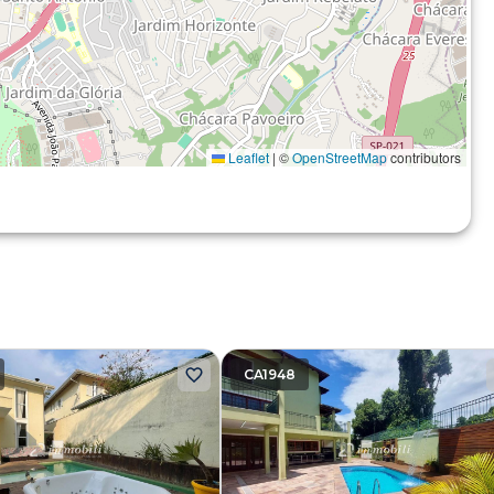
Leaflet
|
©
OpenStreetMap
contributors
CA1948