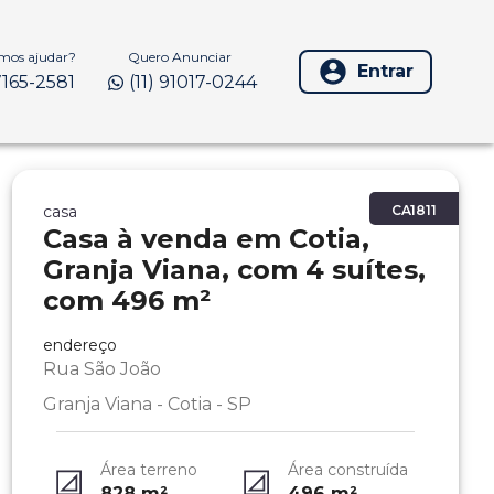
os ajudar?
Quero Anunciar
Entrar
97165-2581
(11) 91017-0244
casa
CA1811
Casa à venda em Cotia,
Granja Viana, com 4 suítes,
com 496 m²
endereço
Rua São João
Granja Viana - Cotia - SP
Área terreno
Área construída
828
m²
496
m²