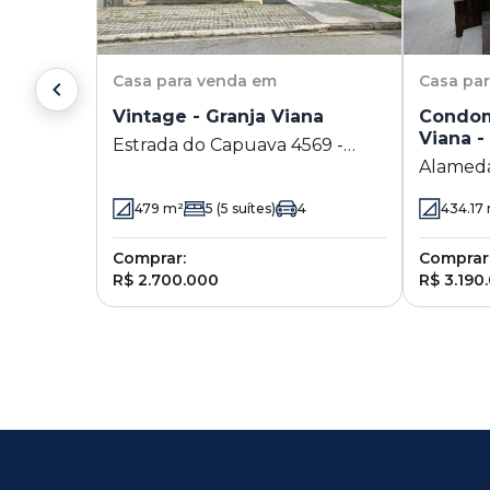
Casa
para venda em
Casa
pa
Vintage - Granja Viana
Condom
Viana -
Estrada do Capuava 4569 -
Alameda Tangará 775 - Gr
Granja Viana - Cotia - SP
Viana - 
479
m²
5
(5 suítes)
4
434.17
Comprar:
Comprar
R$ 2.700.000
R$ 3.190