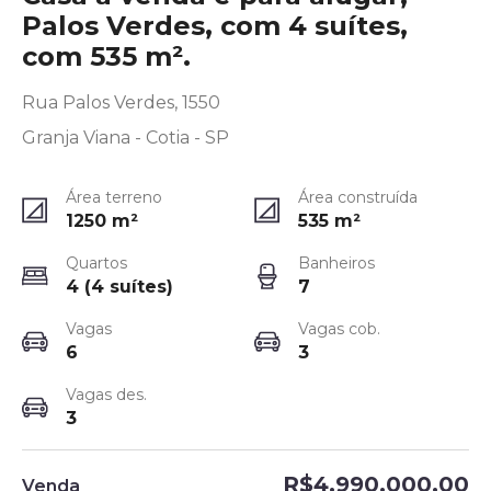
Palos Verdes, com 4 suítes,
com 535 m².
Rua Palos Verdes, 1550
Granja Viana - Cotia - SP
Área terreno
Área construída
1250
m²
535
m²
Quartos
Banheiros
4 (4 suítes)
7
Vagas
Vagas cob.
6
3
Vagas des.
3
R$4.990.000,00
Venda