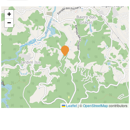
+
−
Leaflet
|
©
OpenStreetMap
contributors