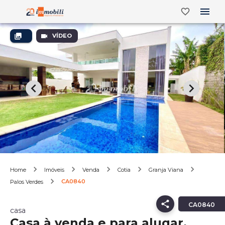
VÍDEO
Home
Imóveis
Venda
Cotia
Granja Viana
CA0840
Palos Verdes
CA0840
casa
Casa à venda e para alugar,