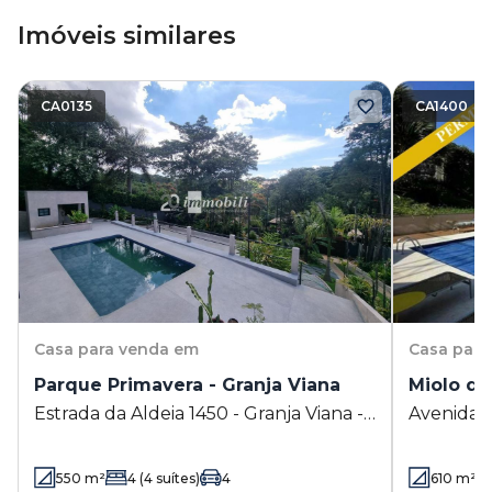
Imóveis similares
CA0135
CA1400
Casa
para venda em
Casa
para
Parque Primavera - Granja Viana
Miolo da
Estrada da Aldeia 1450 - Granja Viana -
Avenida 
Cotia - SP
Granja Via
550
m²
4
(4 suítes)
4
610
m²