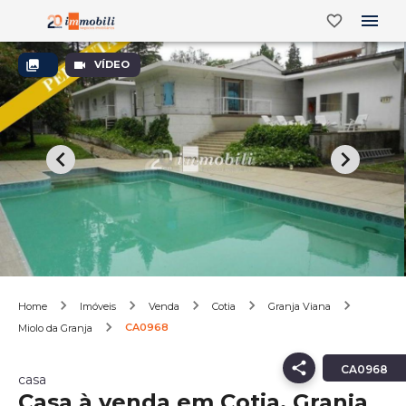
VÍDEO
Home
Imóveis
Venda
Cotia
Granja Viana
CA0968
Miolo da Granja
CA0968
casa
Casa à venda em Cotia, Granja