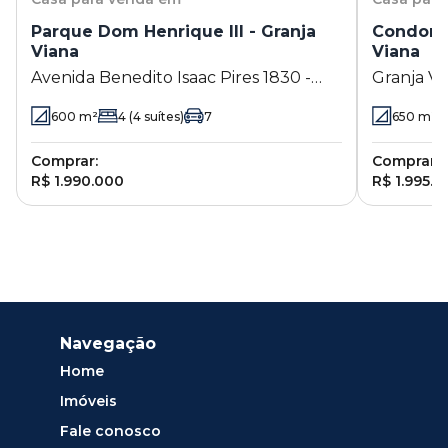
Parque Dom Henrique III - Granja
Condomin
Viana
Viana
Avenida Benedito Isaac Pires 1830 -
Granja Vi
Granja Viana - Cotia - SP
600
m²
4
(4 suítes)
7
650
m²
Comprar:
Comprar:
R$ 1.990.000
R$ 1.995.0
Navegação
Home
Imóveis
Fale conosco