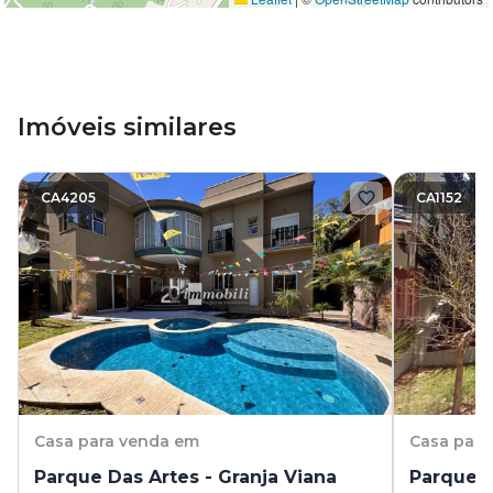
Imóveis similares
CA4205
CA1152
Casa
para venda em
Casa
para
Parque Das Artes - Granja Viana
Parque D