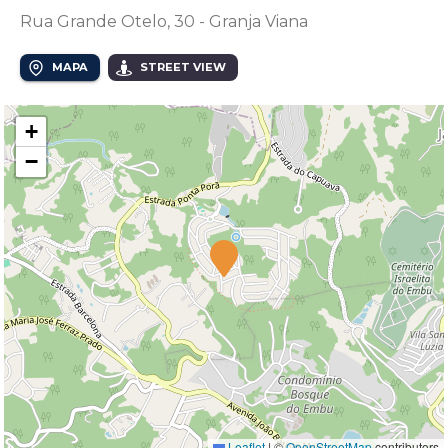
Rua Grande Otelo, 30 - Granja Viana
MAPA
STREET VIEW
+
−
Leaflet
|
©
OpenStreetMap
contributors