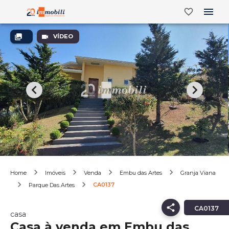
VÍDEO
Home
Imóveis
Venda
Embu das Artes
Granja Viana
CA0137
Parque Das Artes
CA0137
casa
Casa à venda em Embu das