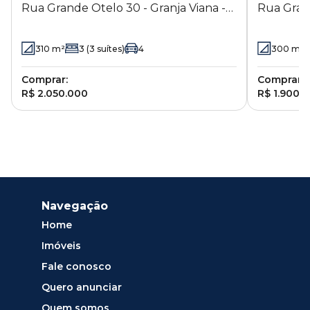
Rua Grande Otelo 30 - Granja Viana -
Rua Grand
Embu das Artes - SP
Embu das
310
m²
3
(3 suítes)
4
300
m²
Comprar:
Comprar:
R$ 2.050.000
R$ 1.900.
Navegação
Home
Imóveis
Fale conosco
Quero anunciar
Quem somos