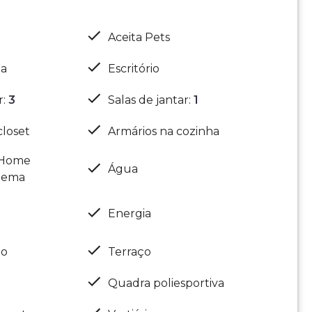
Aceita Pets
ua
Escritório
r
:
3
Salas de jantar
:
1
closet
Armários na cozinha
 Home
Água
nema
Energia
ão
Terraço
Quadra poliesportiva