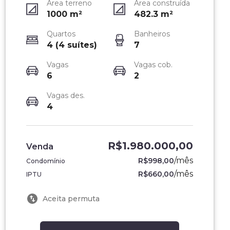
Área terreno
Área construída
1000
m²
482.3
m²
Quartos
Banheiros
4 (4 suítes)
7
Vagas
Vagas cob.
6
2
Vagas des.
4
R$1.980.000,00
Venda
/
mês
R$998,00
Condomínio
/
mês
R$660,00
IPTU
Aceita permuta