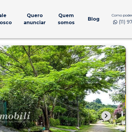
ale
Quero
Quem
Como podem
Blog
(11) 
osco
anunciar
somos