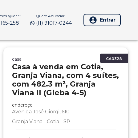
os ajudar?
Quero Anunciar
Entrar
97165-2581
(11) 91017-0244
casa
CA0328
Casa à venda em Cotia,
Granja Viana, com 4 suítes,
com 482.3 m², Granja
Viana II (Gleba 4-5)
endereço
Avenida José Giorgi, 610
Granja Viana - Cotia - SP