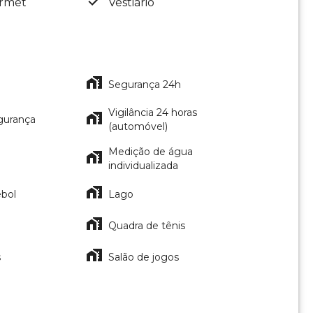
rmet
Vestiário
Segurança 24h
Vigilância 24 horas
gurança
(automóvel)
Medição de água
individualizada
bol
Lago
Quadra de tênis
s
Salão de jogos