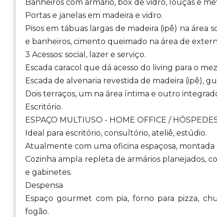
Banheiros com armário, box de vidro, louças e met
Portas e janelas em madeira e vidro.
Pisos em tábuas largas de madeira (ipê) na área so
e banheiros, cimento queimado na área de externa
3 Acessos: social, lazer e serviço.
Escada caracol que dá acesso do living para o mez
Escada de alvenaria revestida de madeira (ipê), g
Dois terraços, um na área íntima e outro integrado
Escritório.
ESPAÇO MULTIUSO - HOME OFFICE / HÓSPEDES co
Ideal para escritório, consultório, ateliê, estúdio.
Atualmente com uma oficina espaçosa, montada 
Cozinha ampla repleta de armários planejados, c
e gabinetes.
Despensa
Espaço gourmet com pia, forno para pizza, chu
fogão.