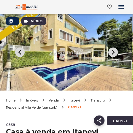
VÍDEO
Home
Imóveis
Venda
Itapevi
Transurb
CA0921
Residencial Vila Verde (transurb)
CA0921
casa
Casa à venda em Itapevi,