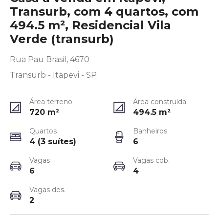
Transurb, com 4 quartos, com
494.5 m², Residencial Vila
Verde (transurb)
Rua Pau Brasil, 4670
Transurb - Itapevi - SP
Área terreno
Área construída
720
m²
494.5
m²
Quartos
Banheiros
4 (3 suítes)
6
Vagas
Vagas cob.
6
4
Vagas des.
2