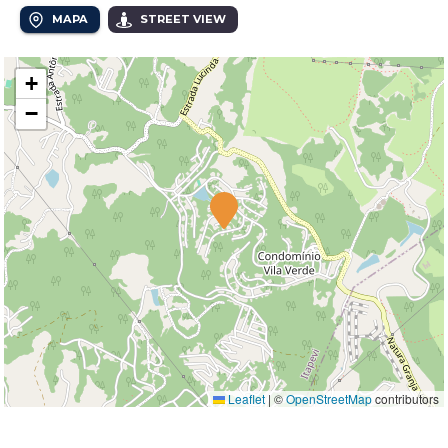
MAPA
STREET VIEW
+
−
Leaflet
|
©
OpenStreetMap
contributors