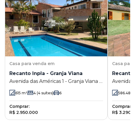
Casa
para venda em
Casa
para
Recanto Inpla - Granja Viana
Recanto 
Avenida das Américas 1 - Granja Viana -
Avenida d
Carapicuíba - SP
Carapicuí
615
m²
4
(4 suítes)
6
586.48
m
Comprar:
Comprar:
R$ 2.950.000
R$ 3.290.