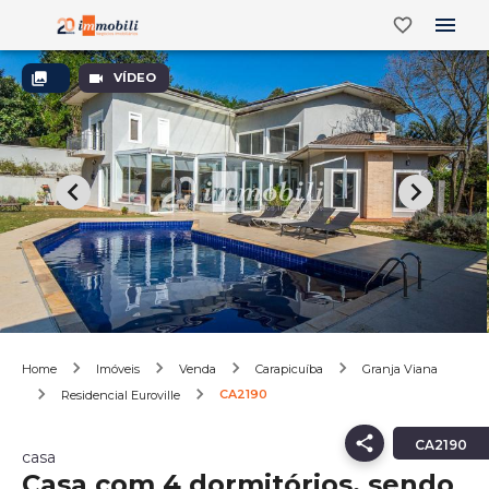
VÍDEO
Home
Imóveis
Venda
Carapicuíba
Granja Viana
CA2190
Residencial Euroville
CA2190
casa
Casa com 4 dormitórios, sendo