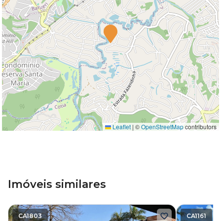
Leaflet
|
©
OpenStreetMap
contributors
Imóveis similares
CA1803
CA1161