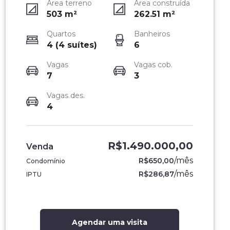
Área terreno
Área construída
503
m²
262.51
m²
Quartos
Banheiros
4 (4 suítes)
6
Vagas
Vagas cob.
7
3
Vagas des.
4
R$1.490.000,00
Venda
/
mês
R$650,00
Condomínio
/
mês
R$286,87
IPTU
Agendar uma visita