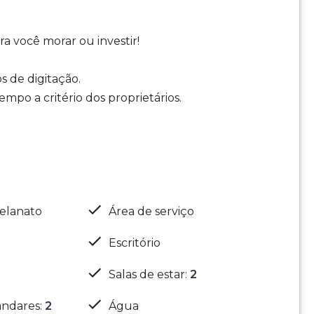
a você morar ou investir!
s de digitação.
mpo a critério dos proprietários.
elanato
Área de serviço
Escritório
Salas de estar
:
2
ndares
:
2
Água