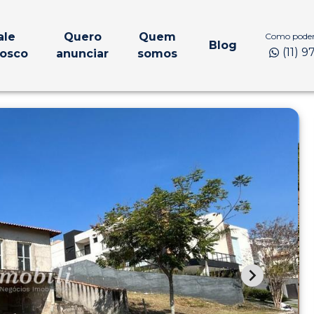
ale
Quero
Quem
Como podem
Blog
(11) 
osco
anunciar
somos