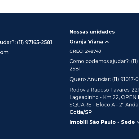
Nossas unidades
Granja Viana
ar?: (11) 97165-2581
CRECI
24874J
.com
Como podemos ajudar?: (11)
2581
Quero Anunciar: (11) 91017-
Rodovia Raposo Tavares, 221
Lageadinho - Km 22, OPEN
SQUARE - Bloco A - 2º Andar
Cotia/SP
Imobili São Paulo - Sede