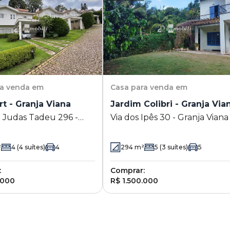
ra venda em
Casa
para venda em
rt - Granja Viana
Jardim Colibri - Granja Via
 Judas Tadeu 296 -
Via dos Ipês 30 - Granja Viana 
iana - Cotia - SP
Cotia - SP
²
4
(4 suítes)
4
294
m²
5
(3 suítes)
5
:
Comprar:
.000
R$ 1.500.000