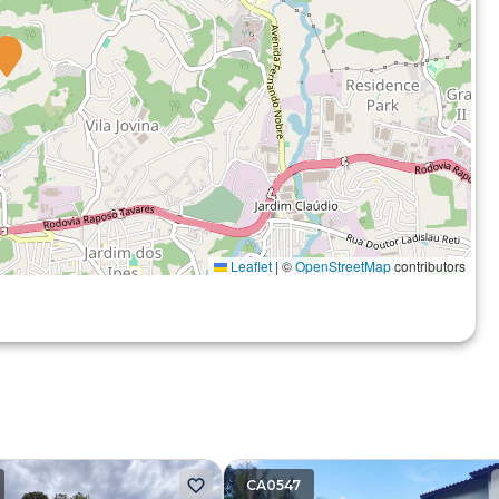
Leaflet
|
©
OpenStreetMap
contributors
CA0547