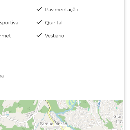
Pavimentação
sportiva
Quintal
rmet
Vestiário
na