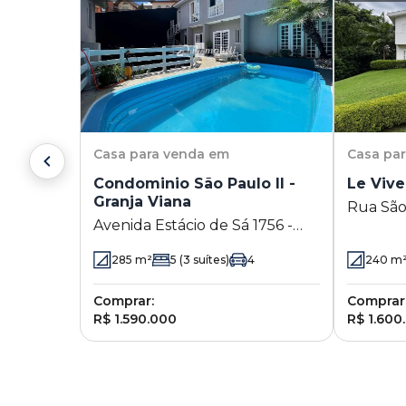
Casa
para venda em
Casa
pa
Condominio São Paulo II -
Le Vive
Granja Viana
Rua São
Avenida Estácio de Sá 1756 -
Granja V
Granja Viana - Cotia - SP
285
m²
5
(3 suítes)
4
240
m
Comprar:
Comprar
R$ 1.590.000
R$ 1.600