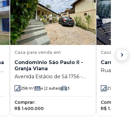
Casa
para venda em
Casa
para vend
na
Condominio São Paulo II -
Carmel - Gran
Granja Viana
-
Rua Diogo Álva
Avenida Estácio de Sá 1756 -
Granja Viana - C
Granja Viana - Cotia - SP
258
m²
4
(2 suítes)
3
279
m²
4
(3 s
Comprar:
Comprar:
R$ 1.400.000
R$ 1.400.000