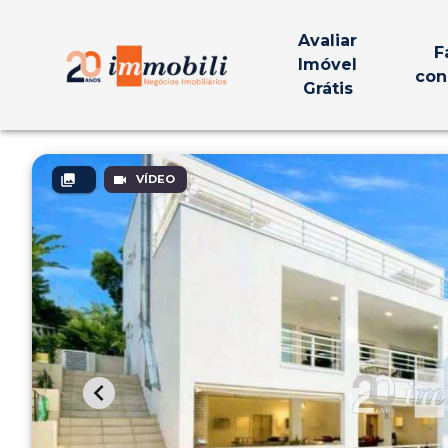
Avaliar
F
Imóvel
con
Grátis
VÍDEO