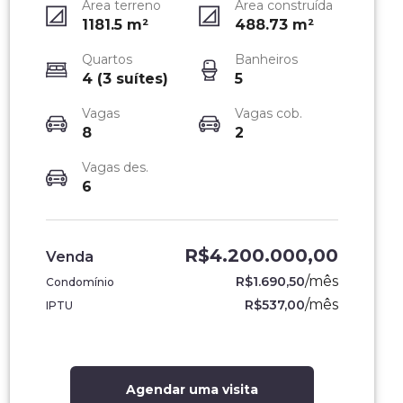
Área terreno
Área construída
1181.5
m²
488.73
m²
Quartos
Banheiros
4 (3 suítes)
5
Vagas
Vagas cob.
8
2
Vagas des.
6
R$4.200.000,00
Venda
/
mês
R$1.690,50
Condomínio
/
mês
R$537,00
IPTU
Agendar uma visita