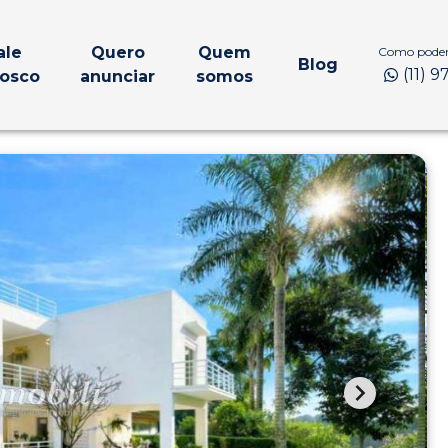
ale
Quero
Quem
Como podem
Blog
(11) 
osco
anunciar
somos