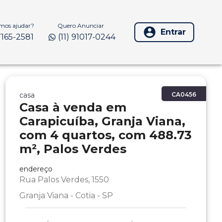
os ajudar?
Quero Anunciar
Entrar
97165-2581
(11) 91017-0244
casa
CA0456
Casa à venda em
Carapicuíba, Granja Viana,
com 4 quartos, com 488.73
m², Palos Verdes
endereço
Rua Palos Verdes, 1550
Granja Viana - Cotia - SP