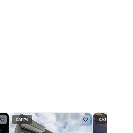
CA1176
CA3937