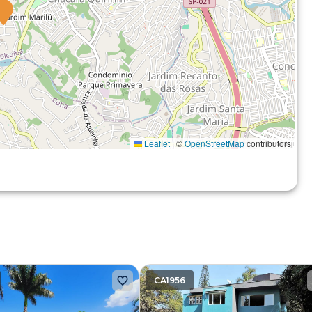
Leaflet
|
©
OpenStreetMap
contributors
CA1956