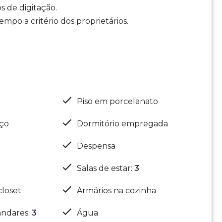
s de digitação.
mpo a critério dos proprietários.
Piso em porcelanato
iço
Dormitório empregada
Despensa
Salas de estar
:
3
closet
Armários na cozinha
ndares
:
3
Água