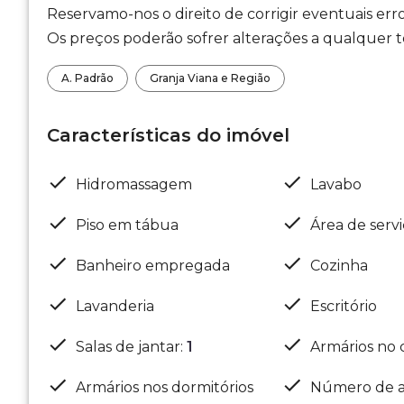
Reservamo-nos o direito de corrigir eventuais erro
Os preços poderão sofrer alterações a qualquer te
A. Padrão
Granja Viana e Região
Características do imóvel
Hidromassagem
Lavabo
Piso em tábua
Área de serv
Banheiro empregada
Cozinha
Lavanderia
Escritório
Salas de jantar
:
1
Armários no 
Armários nos dormitórios
Número de a