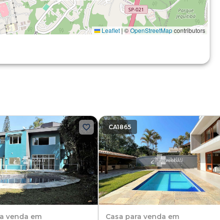
Leaflet
|
©
OpenStreetMap
contributors
CA1865
ra venda em
Casa
para venda em