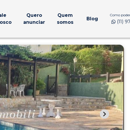
ale
Quero
Quem
Como podem
Blog
(11) 
osco
anunciar
somos