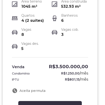
Área terreno
Área construída
1045
m²
532.93
m²
Quartos
Banheiros
4 (2 suítes)
6
Vagas
Vagas cob.
8
3
Vagas des.
5
R$3.500.000,00
Venda
/
mês
R$1.250,00
Condomínio
/
mês
R$801,15
IPTU
Aceita permuta