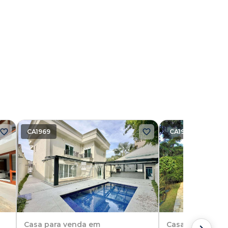
CA1969
CA1918
Casa
para venda em
Casa
para vend