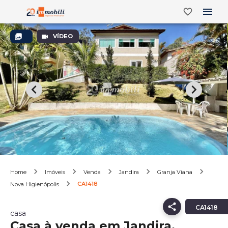
VÍDEO
Home
Imóveis
Venda
Jandira
Granja Viana
CA1418
Nova Higienópolis
CA1418
casa
Casa à venda em Jandira,