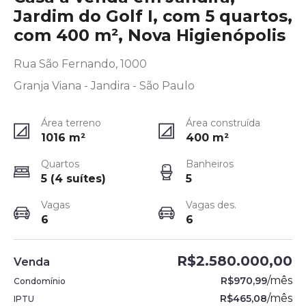
Jardim do Golf I, com 5 quartos,
com 400 m², Nova Higienópolis
Rua São Fernando, 1000
Granja Viana - Jandira - São Paulo
Área terreno
Área construída
1016
m²
400
m²
Quartos
Banheiros
5 (4 suítes)
5
Vagas
Vagas des.
6
6
R$2.580.000,00
Venda
/
mês
R$970,99
Condomínio
/
mês
R$465,08
IPTU