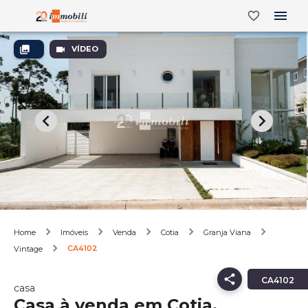
VÍDEO
Home
Imóveis
Venda
Cotia
Granja Viana
CA4102
Vintage
CA4102
casa
Casa à venda em Cotia,