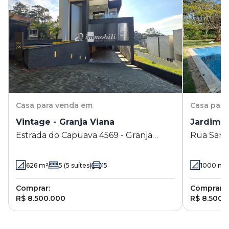
Casa
para venda em
Casa
para
Vintage - Granja Viana
Jardim M
Estrada do Capuava 4569 - Granja
Rua Santa
Viana - Cotia - SP
Cotia - S
626
m²
5
(5 suítes)
15
1000
m²
Comprar:
Comprar:
R$ 8.500.000
R$ 8.500.