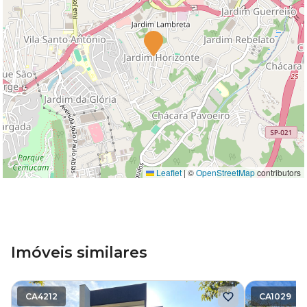
Leaflet
|
©
OpenStreetMap
contributors
Imóveis similares
CA4212
CA1029