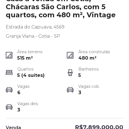
Chácaras São Carlos, com 5
quartos, com 480 m², Vintage
Estrada do Capuava, 4569
Granja Viana - Cotia - SP
Área terreno
Área construída
515
m²
480
m²
Quartos
Banheiros
5 (4 suítes)
5
Vagas
Vagas cob.
6
3
Vagas des.
3
R$7.899.000,00
Venda