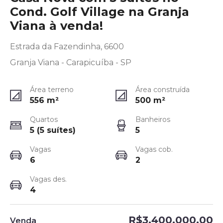
Cond. Golf Village na Granja
Viana à venda!
Estrada da Fazendinha, 6600
Granja Viana - Carapicuíba - SP
Área terreno
Área construída
556
m²
500
m²
Quartos
Banheiros
5 (5 suítes)
5
Vagas
Vagas cob.
6
2
Vagas des.
4
R$3.400.000,00
Venda