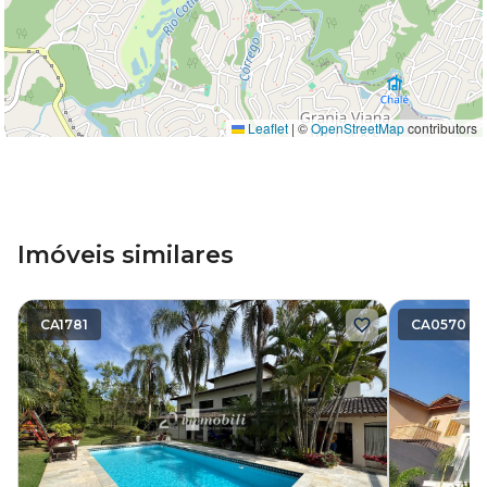
Leaflet
|
©
OpenStreetMap
contributors
Imóveis similares
CA1781
CA0570