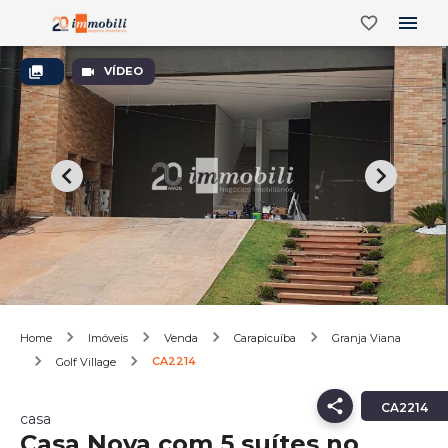
VÍDEO
Home
Imóveis
Venda
Carapicuíba
Granja Viana
CA2214
Golf Village
CA2214
casa
Casa Nova com 5 suítes no