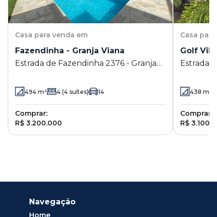
Casa
para venda em
Casa
para
Fazendinha - Granja Viana
Golf Vill
Estrada de Fazendinha 2376 - Granja
Estrada d
Viana - Carapicuíba - SP
Viana - C
494
m²
4
(4 suítes)
14
438
m²
Comprar:
Comprar:
R$ 3.200.000
R$ 3.100.
Navegação
Home