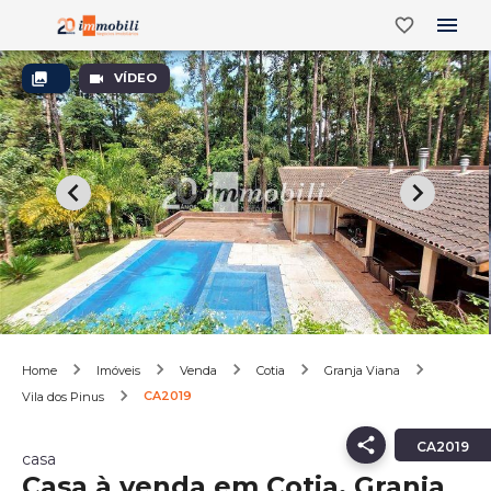
VÍDEO
Home
Imóveis
Venda
Cotia
Granja Viana
CA2019
Vila dos Pinus
CA2019
casa
Casa à venda em Cotia, Granja