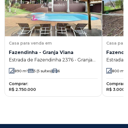
Casa
para venda em
Casa
para
Fazendinha - Granja Viana
Fazendin
Estrada de Fazendinha 2376 - Granja
Estrada d
Viana - Carapicuíba - SP
Viana - C
890
m²
5
(5 suítes)
6
800
m²
Comprar:
Comprar:
R$ 2.750.000
R$ 3.000.