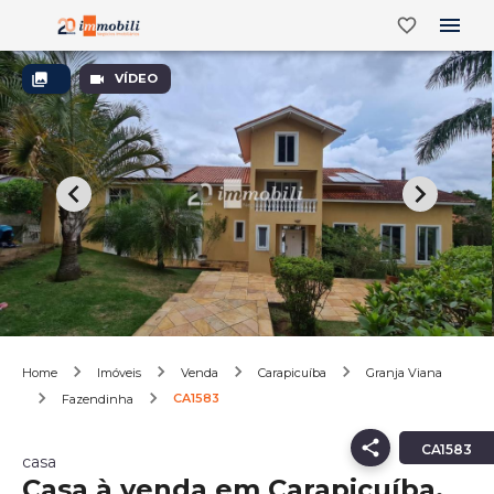
VÍDEO
Home
Imóveis
Venda
Carapicuíba
Granja Viana
CA1583
Fazendinha
CA1583
casa
Casa à venda em Carapicuíba,