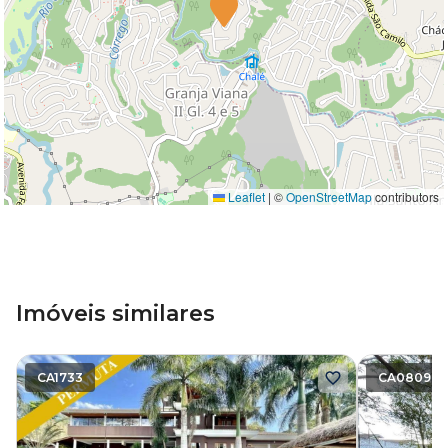
Leaflet
|
©
OpenStreetMap
contributors
Imóveis similares
CA1733
CA0809