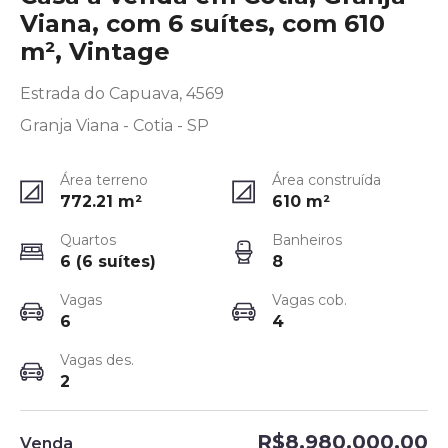
Viana, com 6 suítes, com 610
m², Vintage
Estrada do Capuava, 4569
Granja Viana - Cotia - SP
Área terreno
Área construída
772.21
m²
610
m²
Quartos
Banheiros
6 (6 suítes)
8
Vagas
Vagas cob.
6
4
Vagas des.
2
R$8.980.000,00
Venda