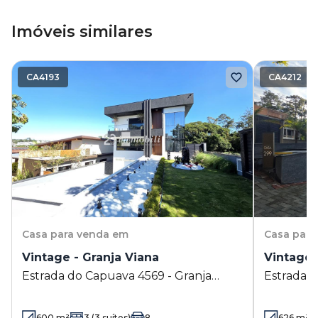
Imóveis similares
CA4193
CA4212
Casa
para venda em
Casa
para
Vintage - Granja Viana
Vintage 
Estrada do Capuava 4569 - Granja
Estrada d
Viana - Cotia - SP
Viana - Co
600
m²
3
(3 suítes)
8
626
m²