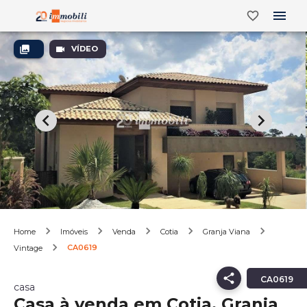
VÍDEO
Home
Imóveis
Venda
Cotia
Granja Viana
CA0619
Vintage
CA0619
casa
Casa à venda em Cotia, Granja