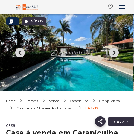
VÍDEO
Home
Imóveis
Venda
Carapicuíba
Granja Viana
CA2217
Condominio Chácara das Paineiras II
CA2217
casa
Casa à venda em Carapicuíba,