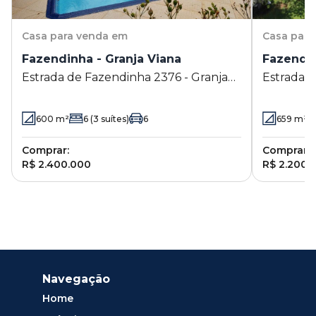
Casa
para venda em
Casa
para
Fazendinha - Granja Viana
Fazendin
Estrada de Fazendinha 2376 - Granja
Estrada d
Viana - Carapicuíba - SP
Viana - C
600
m²
6
(3 suítes)
6
659
m²
Comprar:
Comprar:
R$ 2.400.000
R$ 2.200.
Navegação
Home