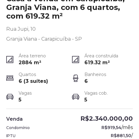
Granja Viana, com 6 quartos,
com 619.32 m²
Rua Jupi, 10
Granja Viana - Carapicuíba - SP
Área terreno
Área construída
2884
m²
619.32
m²
Quartos
Banheiros
6 (3 suítes)
6
Vagas
Vagas cob.
5
5
R$2.340.000,00
Venda
/
mês
R$919,54
Condomínio
/
R$881,50
IPTU