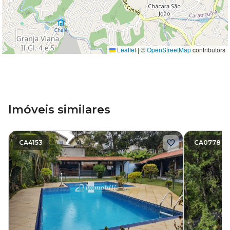
Leaflet
|
©
OpenStreetMap
contributors
Imóveis similares
CA4153
CA0778