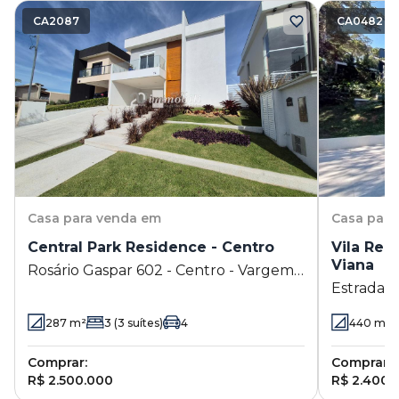
CA2087
CA0482
Casa
para venda em
Casa
para
Central Park Residence - Centro
Vila Rea
Viana
Rosário Gaspar 602 - Centro - Vargem
Estrada M
Grande Paulista - SP
- Embu da
287
m²
3
(3 suítes)
4
440
m²
Comprar:
Comprar:
R$ 2.500.000
R$ 2.400.