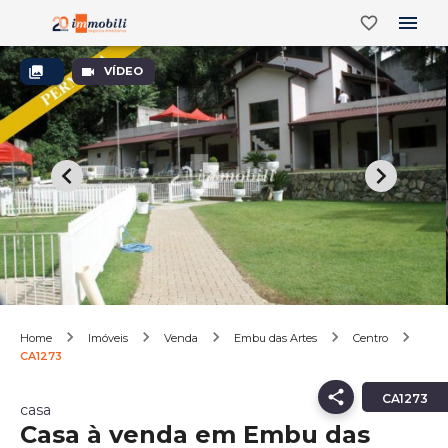
VÍDEO
Home
Imóveis
Venda
Embu das Artes
Centro
CA1273
CA1273
casa
Casa à venda em Embu das