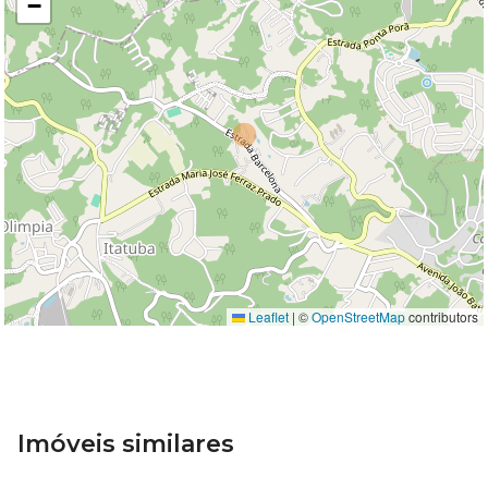
−
Leaflet
|
©
OpenStreetMap
contributors
Imóveis similares