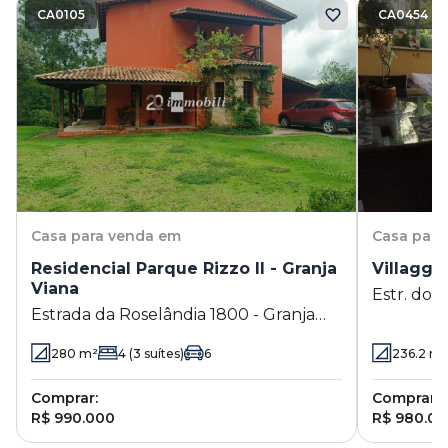
CA0105
CA0454
Casa
para venda em
Casa
para
Residencial Parque Rizzo II - Granja
Villaggi
Viana
Estr. dos 
Estrada da Roselândia 1800 - Granja
Cotia - S
Viana - Cotia - SP
280
m²
4
(3 suítes)
6
236.2
m
Comprar:
Comprar:
R$ 990.000
R$ 980.0