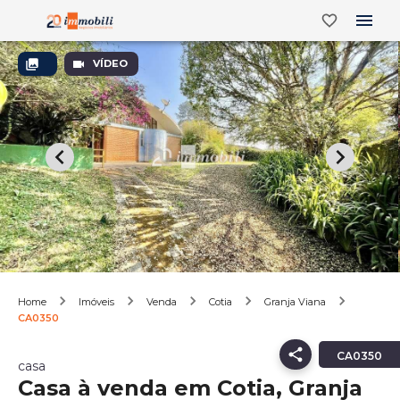
VÍDEO
Home
Imóveis
Venda
Cotia
Granja Viana
CA0350
CA0350
casa
Casa à venda em Cotia, Granja