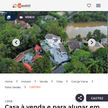
VÍDEO
Home
Imóveis
Venda
Cotia
Granja Viana
CA0762
Palos Verdes
CA0762
casa
Casa à venda e para alugar em