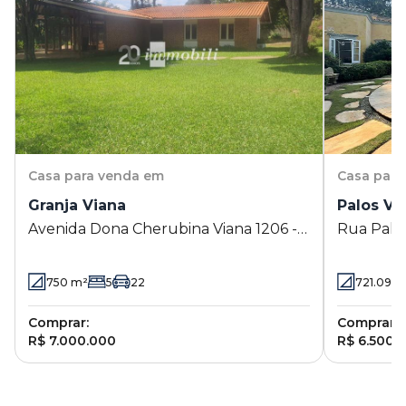
Casa
para venda em
Casa
para
Granja Viana
Palos Ve
Avenida Dona Cherubina Viana 1206 -
Rua Palos
Granja Viana - Cotia - SP
Cotia - S
750
m²
5
22
721.09
m
Comprar:
Comprar:
R$ 7.000.000
R$ 6.500.