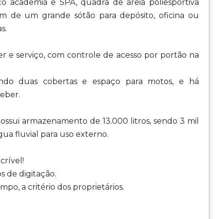
aço academia e SPA, quadra de areia poliesportiva
lém de um grande sótão para depósito, oficina ou
s.
zer e serviço, com controle de acesso por portão na
endo duas cobertas e espaço para motos, e há
eber.
ossui armazenamento de 13.000 litros, sendo 3 mil
ua fluvial para uso externo.
crível!
s de digitação.
po, a critério dos proprietários.