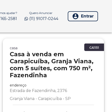
os ajudar?
Quero Anunciar
Entrar
97165-2581
(11) 91017-0244
casa
CA1151
Casa à venda em
Carapicuíba, Granja Viana,
com 5 suítes, com 750 m²,
Fazendinha
endereço
Estrada de Fazendinha, 2376
Granja Viana - Carapicuíba - SP