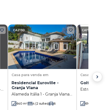
CA2190
CA1942
Casa
para venda em
Casa
para vend
Residencial Euroville -
Golf Village -
Granja Viana
-
Estrada da Faz
Alameda Itália 1 - Granja Viana -
SP
Granja Viana - 
Carapicuíba - SP
640
m²
4
(2 suítes)
6
610
m²
4
(4 su