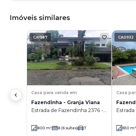
Imóveis similares
CA1987
CA0932
Casa
para venda em
Casa
pa
Fazendinha - Granja Viana
Fazendi
Estrada de Fazendinha 2376 -
Estrada
Granja Viana - Carapicuíba - SP
Granja V
800
m²
8
(6 suítes)
7
650
m²