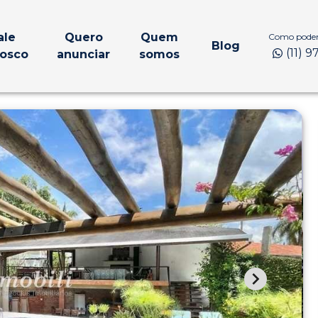
ale
Quero
Quem
Como podem
Blog
(11) 
osco
anunciar
somos