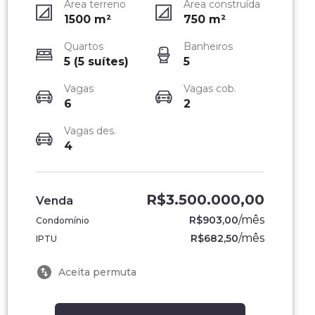
Área terreno
Área construída
1500
m²
750
m²
Quartos
Banheiros
5 (5 suítes)
5
Vagas
Vagas cob.
6
2
Vagas des.
4
R$3.500.000,00
Venda
/
mês
R$903,00
Condomínio
/
mês
R$682,50
IPTU
Aceita permuta