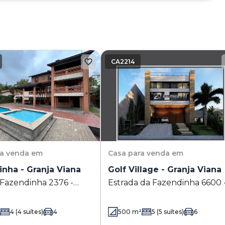
CA2214
ra venda em
Casa
para venda em
nha - Granja Viana
Golf Village - Granja Viana
 Fazendinha 2376 -
Estrada da Fazendinha 6600 
iana - Carapicuíba - SP
Granja Viana - Carapicuíba - 
4
(4 suítes)
4
500
m²
5
(5 suítes)
6