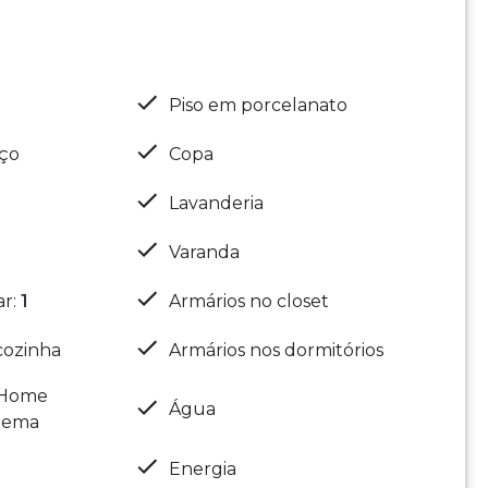
Piso em porcelanato
iço
Copa
Lavanderia
Varanda
ar
:
1
Armários no closet
cozinha
Armários nos dormitórios
 Home
Água
nema
Energia