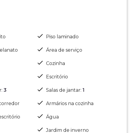
ito
Piso laminado
elanato
Área de serviço
Cozinha
Escritório
r
:
3
Salas de jantar
:
1
corredor
Armários na cozinha
scritório
Água
Jardim de inverno