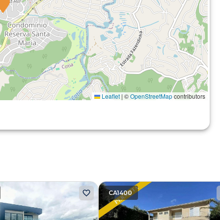
Leaflet
|
©
OpenStreetMap
contributors
CA1400