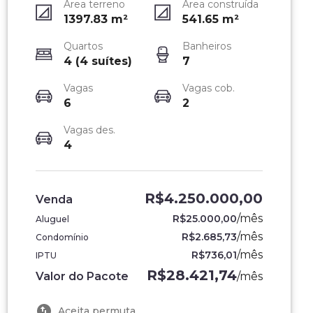
Área terreno
Área construída
1397.83
m²
541.65
m²
Quartos
Banheiros
4 (4 suítes)
7
Vagas
Vagas cob.
6
2
Vagas des.
4
R$4.250.000,00
Venda
/
mês
R$25.000,00
Aluguel
/
mês
R$2.685,73
Condomínio
/
mês
R$736,01
IPTU
R$28.421,74
Valor do Pacote
/
mês
Aceita permuta