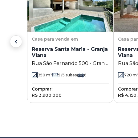
Casa
para venda em
Casa
pa
Reserva Santa Maria - Granja
Reserva
Viana
Viana
Rua São Fernando 500 - Granja
Rua São
Viana - Jandira - SP
Viana - 
350
m²
5
(5 suítes)
6
720
m
Comprar:
Comprar
R$ 3.900.000
R$ 4.150