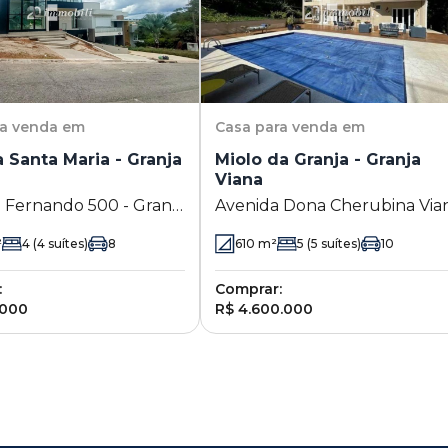
ra venda em
Casa
para venda em
 Santa Maria - Granja
Miolo da Granja - Granja
Viana
 Fernando 500 - Granja
Avenida Dona Cherubina Via
Jandira - SP
652 - Granja Viana - Cotia - SP
²
4
(4 suítes)
8
610
m²
5
(5 suítes)
10
:
Comprar:
.000
R$ 4.600.000