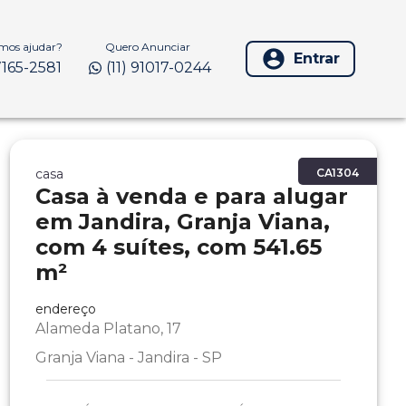
os ajudar?
Quero Anunciar
Entrar
97165-2581
(11) 91017-0244
casa
CA1304
Casa à venda e para alugar
em Jandira, Granja Viana,
com 4 suítes, com 541.65
m²
endereço
Alameda Platano, 17
Granja Viana - Jandira - SP