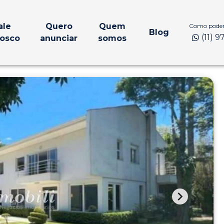
ale
Quero
Quem
Como podem
Blog
(11) 
osco
anunciar
somos