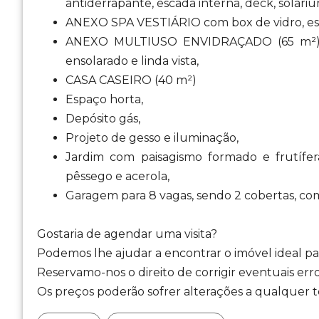
antiderrapante, escada interna, deck, solari
ANEXO SPA VESTIÁRIO com box de vidro, espe
ANEXO MULTIUSO ENVIDRAÇADO (65 m²) m
ensolarado e linda vista,
CASA CASEIRO (40 m²)
Espaço horta,
Depósito gás,
Projeto de gesso e iluminação,
Jardim com paisagismo formado e frutíferas: 
pêssego e acerola,
Garagem para 8 vagas, sendo 2 cobertas, com
Gostaria de agendar uma visita?
Podemos lhe ajudar a encontrar o imóvel ideal par
Reservamo-nos o direito de corrigir eventuais erro
Os preços poderão sofrer alterações a qualquer te