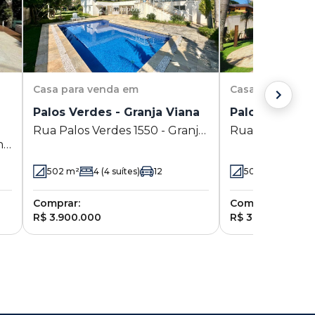
Casa
para venda em
Casa
para vend
Palos Verdes - Granja Viana
Palos Verdes 
Rua Palos Verdes 1550 - Granja
Rua Palos Verd
na
Viana - Cotia - SP
Viana - Cotia - 
502
m²
4
(4 suítes)
12
503
m²
5
(5 s
Comprar:
Comprar:
R$ 3.900.000
R$ 3.990.000