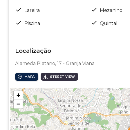
Lareira
Mezanino
Piscina
Quintal
Localização
Alameda Platano, 17 - Granja Viana
MAPA
STREET VIEW
+
−