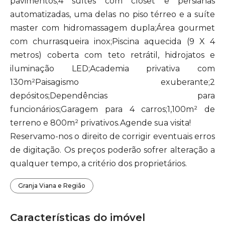
pavimentos;4 suítes com closet e persianas
automatizadas, uma delas no piso térreo e a suíte
master com hidromassagem dupla;Área gourmet
com churrasqueira inox;Piscina aquecida (9 X 4
metros) coberta com teto retrátil, hidrojatos e
iluminação LED;Academia privativa com
130m²Paisagismo exuberante;2
depósitos;Dependências para
funcionários;Garagem para 4 carros;1,100m² de
terreno e 800m² privativos.Agende sua visita!
Reservamo-nos o direito de corrigir eventuais erros
de digitação. Os preços poderão sofrer alteração a
qualquer tempo, a critério dos proprietários.
Granja Viana e Região
Características do imóvel