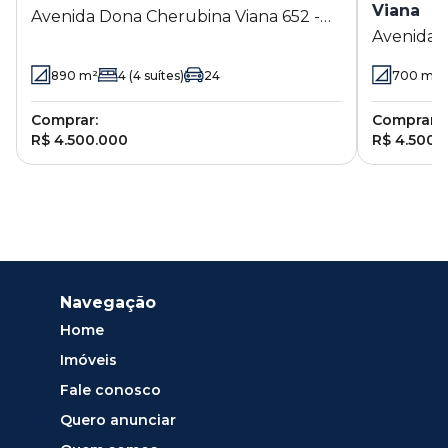
Viana
Avenida Dona Cherubina Viana 652 -
Avenida J
Granja Viana - Cotia - SP
- Cotia - 
890
m²
4
(4 suítes)
24
700
m²
Comprar:
Comprar:
R$ 4.500.000
R$ 4.500.
Navegação
Home
Imóveis
Fale conosco
Quero anunciar