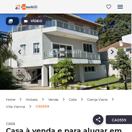
VÍDEO
Home
Imóveis
Venda
Cotia
Granja Viana
CA0559
Villa Vianna
CA0559
casa
Casa à venda e para alugar em