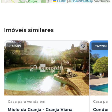
Leaflet
|
©
OpenStreetMap
contributors
Imóveis similares
CA1689
CA2208
Casa
para venda em
Casa
para
Miolo da Granja - Granja Viana
Condomin