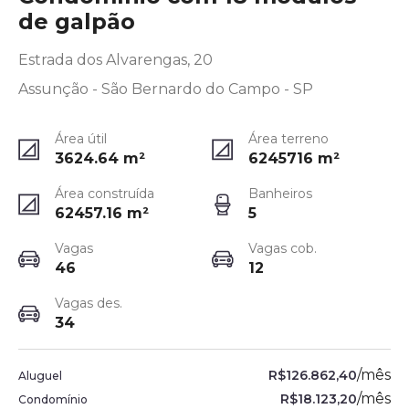
de galpão
Estrada dos Alvarengas, 20
Assunção - São Bernardo do Campo - SP
Área útil
Área terreno
3624.64
m²
6245716
m²
Área construída
Banheiros
62457.16
m²
5
Vagas
Vagas cob.
46
12
Vagas des.
34
/
mês
R$126.862,40
Aluguel
/
mês
R$18.123,20
Condomínio