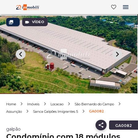
VÍDEO
Home
Imóveis
Locacao
São Bernardo do Campo
GA0082
Assunção
Sanca Galpões Imigrantes 5
GA0082
galpão
Condomínio com 18 módulos